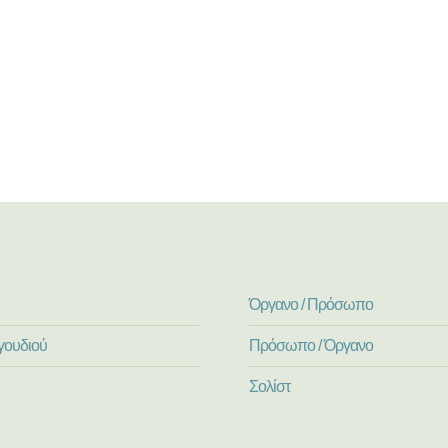
Όργανο / Πρόσωπο
γουδιού
Πρόσωπο / Όργανο
Σολίστ