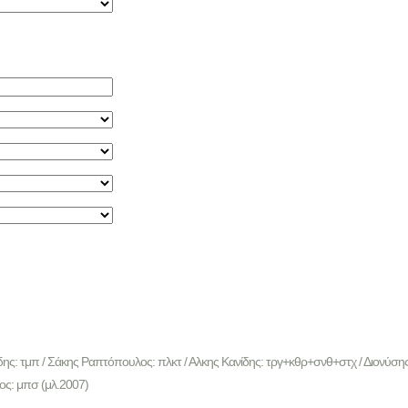
ης: τμπ / Σάκης Ραπτόπουλος: πλκτ / Αλκης Κανίδης: τργ+κθρ+σνθ+στχ / Διονύσης 
νος: μπσ (μλ.2007)