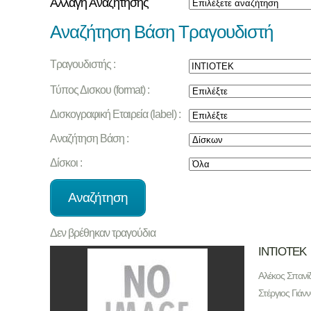
Αλλαγή Αναζήτησης
Αναζήτηση Βάση Τραγουδιστή
Τραγουδιστής :
Τύπος Δισκου (format) :
Δισκογραφική Εταιρεία (label) :
Αναζήτηση Βάση :
Δίσκοι :
Δεν βρέθηκαν τραγούδια
ΙΝΤΙΟΤΕΚ
Αλέκος Σπανίδ
Στέργιος Γιάν