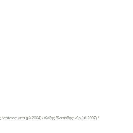
Ντότσιος: μπσ (μλ.2004) / Αλέξης Βλασιάδης: κθρ (μλ.2007) /