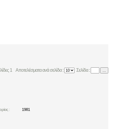
ελίδες 1
Αποτελέσματα ανά σελίδα :
Σελίδα :
...
ρίας :
1981