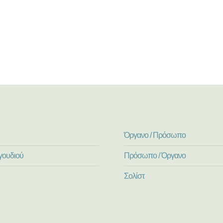
Όργανο / Πρόσωπο
γουδιού
Πρόσωπο / Όργανο
Σολίστ