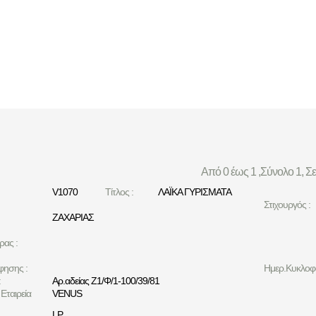
Από 0 έως 1 ,Σύνολο 1, Σ
V1070
Τίτλος :
ΛΑΪΚΑ ΓΥΡΙΣΜΑΤΑ
Στιχουργός :
ΖΑΧΑΡΙΑΣ
ρας :
φησης :
Ημερ.Κυκλοφο
:
Αρ.αδείας Ζ1/Φ/1-100/39/81
Εταιρεία
VENUS
LP