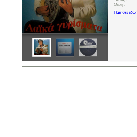
Θέση :
Πατήστε εδώ γ