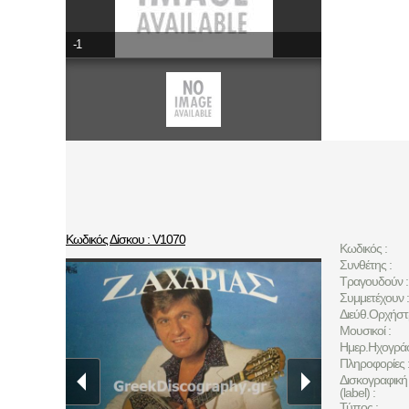
-1
Κωδικός Δίσκου : V1070
Κωδικός :
Συνθέτης :
Τραγουδούν :
Συμμετέχουν :
Διεύθ.Ορχήστ
Μουσικοί :
Ημερ.Ηχογρά
Πληροφορίες 
Δισκογραφική 
(label) :
Τύπος :