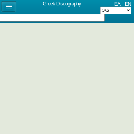
Greek Discography
ΕΛ
|
EN