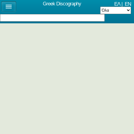
Greek Discography
ΕΛ
|
EN