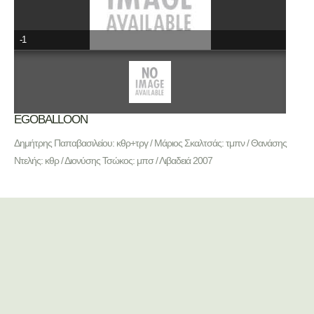
-1
ΕGOBALLOON
Δημήτρης Παπαβασιλείου: κθρ+τργ / Μάριος Σκαλτσάς: τμπν / Θανάσης
Ντελής: κθρ / Διονύσης Τσώκος: μπσ / Λιβαδειά 2007