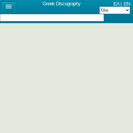
Greek Discography
ΕΛ
|
EN