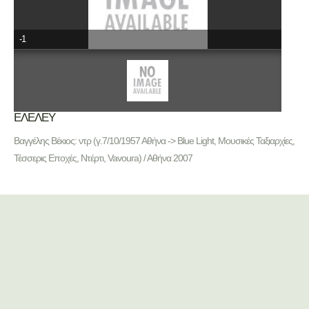
-1
ΕΛΕΛΕΥ
Βαγγέλης Βέκιος: ντρ (γ.7/10/1957 Αθήνα -> Blue Light, Μουσικές Ταξιαρχίες,
Τέσσερις Εποχές, Ντέρτι, Vavoura) / Αθήνα 2007