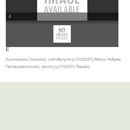
-1
Ε
Κωνσταντίνος Γιαννούλας: σνθ+κθρ+μπσ (γ.17/10/1971 Αθήνα) / Ανδρέας
Παπακυριακόπουλος: τργ+στχ (γ.27/1/1971 Πειραιάς)