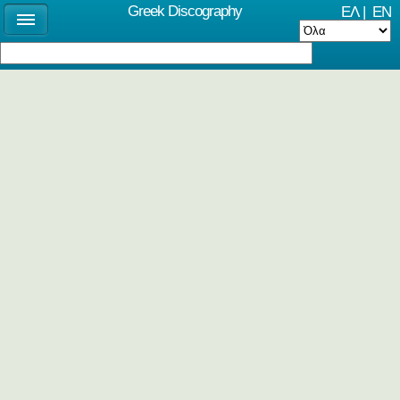
Greek Discography
ΕΛ
|
EN