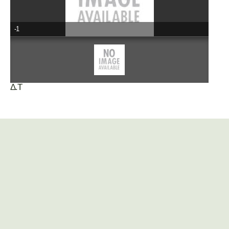
-1
Δ.Τ