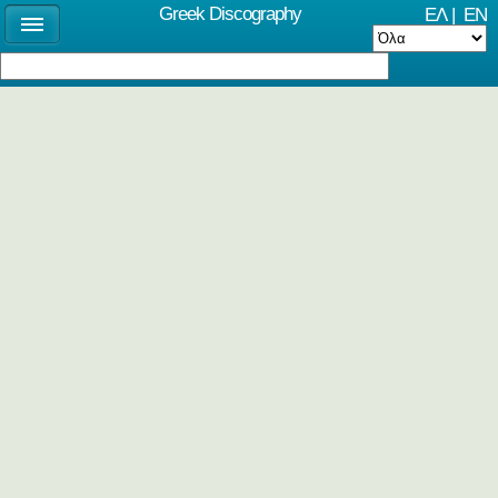
Greek Discography
ΕΛ
|
EN