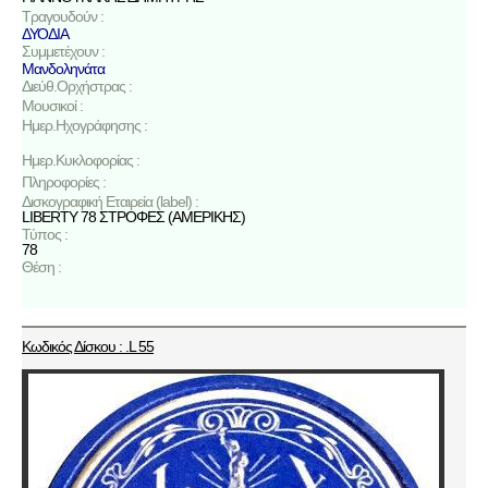
Τραγουδούν :
ΔΥΟΔΙΑ
Συμμετέχουν :
Μανδοληνάτα
Διεύθ.Ορχήστρας :
Μουσικοί :
Ημερ.Ηχογράφησης :
Ημερ.Κυκλοφορίας :
Πληροφορίες :
Δισκογραφική Εταιρεία (label) :
LIBERTY 78 ΣΤΡΟΦΕΣ (ΑΜΕΡΙΚΗΣ)
Τύπος :
78
Θέση :
Κωδικός Δίσκου : .L 55