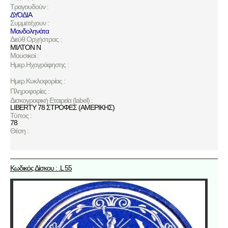
Τραγουδούν :
ΔΥΟΔΙΑ
Συμμετέχουν :
Μανδοληνάτα
Διεύθ.Ορχήστρας :
ΜΙΛΤΟΝ Ν
Μουσικοί :
Ημερ.Ηχογράφησης :
Ημερ.Κυκλοφορίας :
Πληροφορίες :
Δισκογραφική Εταιρεία (label) :
LIBERTY 78 ΣΤΡΟΦΕΣ (ΑΜΕΡΙΚΗΣ)
Τύπος :
78
Θέση :
Κωδικός Δίσκου : .L 55