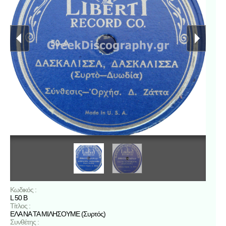
Κωδικός :
L 50 B
Τίτλος :
ΕΛΑ ΝΑ ΤΑ ΜΙΛΗΣΟΥΜΕ (Συρτός)
Συνθέτης :