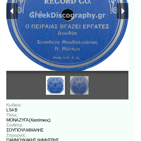
Κωδικός :
L 54 B
Τίτλος :
ΜΟΝΑ ΖΥΓΑ (Χασάπικος)
Συνθέτης :
ΣΟΥΓΙΟΥΛ ΜΙΧΑΛΗΣ
Στιχουργός :
ΓΙΑΝΝΟΥΚΑΚΗΣ ΔΗΜΗΤΡΗΣ