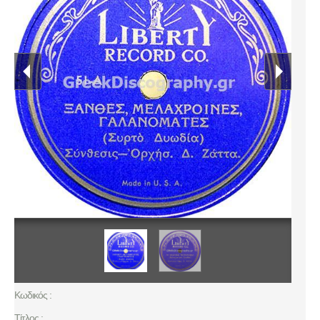
Κωδικός :
Τίτλος :