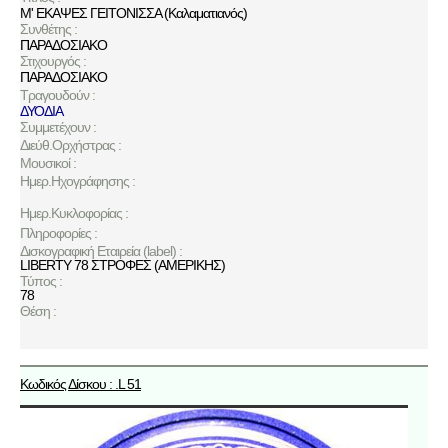
Μ' ΕΚΑΨΕΣ ΓΕΙΤΟΝΙΣΣΑ (Καλαματιανός)
Συνθέτης :
ΠΑΡΑΔΟΣΙΑΚΟ
Στιχουργός :
ΠΑΡΑΔΟΣΙΑΚΟ
Τραγουδούν :
ΔΥΟΔΙΑ
Συμμετέχουν :
Διεύθ.Ορχήστρας :
Μουσικοί :
Ημερ.Ηχογράφησης :
Ημερ.Κυκλοφορίας :
Πληροφορίες :
Δισκογραφική Εταιρεία (label) :
LIBERTY 78 ΣΤΡΟΦΕΣ (ΑΜΕΡΙΚΗΣ)
Τύπος :
78
Θέση :
Κωδικός Δίσκου : .L 51