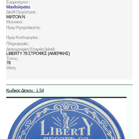
Συμμετέχουν :
Μανδοληνάτα
Διεύθ.Ορχήστρας :
ΜΙΛΤΟΝ Ν
Μουσικοί :
Ημερ.Ηχογράφησης :
Ημερ.Κυκλοφορίας :
Πληροφορίες :
Δισκογραφική Εταιρεία (label) :
LIBERTY 78 ΣΤΡΟΦΕΣ (ΑΜΕΡΙΚΗΣ)
Τύπος :
78
Θέση :
Κωδικός Δίσκου : .L 54