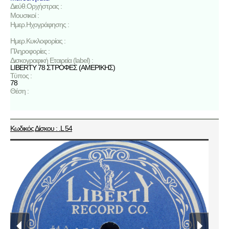
Διεύθ.Ορχήστρας :
Μουσικοί :
Ημερ.Ηχογράφησης :
Ημερ.Κυκλοφορίας :
Πληροφορίες :
Δισκογραφική Εταιρεία (label) :
LIBERTY 78 ΣΤΡΟΦΕΣ (ΑΜΕΡΙΚΗΣ)
Τύπος :
78
Θέση :
Κωδικός Δίσκου : .L 54