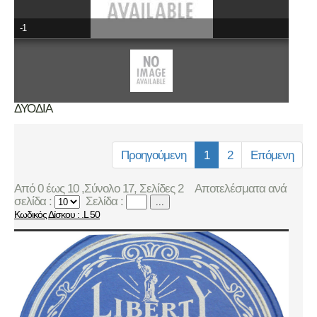
-1
ΔΥΟΔΙΑ
Προηγούμενη
1
2
Επόμενη
Από 0 έως 10 ,Σύνολο 17, Σελίδες 2
Αποτελέσματα ανά
σελίδα :
Σελίδα :
...
Κωδικός Δίσκου : .L 50