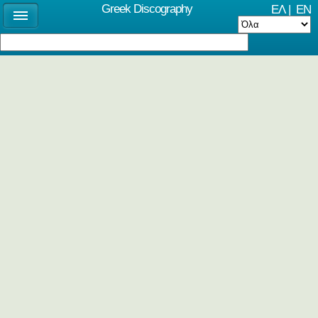
Greek Discography
ΕΛ
|
EN