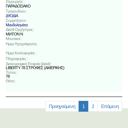
Στιχουργός :
ΠΑΡΑΔΟΣΙΑΚΟ
Τραγουδούν :
ΔΥΟΔΙΑ
Συμμετέχουν :
Μανδοληνάτα
Διεύθ.Ορχήστρας :
ΜΙΛΤΟΝ Ν
Μουσικοί :
Ημερ.Ηχογράφησης :
Ημερ.Κυκλοφορίας :
Πληροφορίες :
Δισκογραφική Εταιρεία (label) :
LIBERTY 78 ΣΤΡΟΦΕΣ (ΑΜΕΡΙΚΗΣ)
Τύπος :
78
Θέση :
Προηγούμενη
1
2
Επόμενη