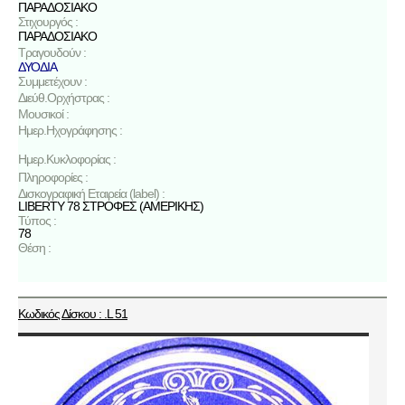
ΠΑΡΑΔΟΣΙΑΚΟ
Στιχουργός :
ΠΑΡΑΔΟΣΙΑΚΟ
Τραγουδούν :
ΔΥΟΔΙΑ
Συμμετέχουν :
Διεύθ.Ορχήστρας :
Μουσικοί :
Ημερ.Ηχογράφησης :
Ημερ.Κυκλοφορίας :
Πληροφορίες :
Δισκογραφική Εταιρεία (label) :
LIBERTY 78 ΣΤΡΟΦΕΣ (ΑΜΕΡΙΚΗΣ)
Τύπος :
78
Θέση :
Κωδικός Δίσκου : .L 51