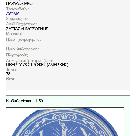
ΠΑΡΑΔΟΣΙΑΚΟ
Τραγουδούν :
ΔΥΟΔΙΑ
Συμμετέχουν :
Διεύθ.Ορχήστρας :
ΖΑΤΤΑΣ ΔΗΜΟΣΘΕΝΗΣ
Μουσικοί :
Ημερ.Ηχογράφησης :
Ημερ.Κυκλοφορίας :
Πληροφορίες :
Δισκογραφική Εταιρεία (label) :
LIBERTY 78 ΣΤΡΟΦΕΣ (ΑΜΕΡΙΚΗΣ)
Τύπος :
78
Θέση :
Κωδικός Δίσκου : .L 50