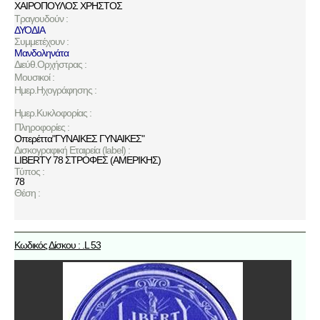
ΧΑΙΡΟΠΟΥΛΟΣ ΧΡΗΣΤΟΣ
Τραγουδούν :
ΔΥΟΔΙΑ
Συμμετέχουν :
Μανδοληνάτα
Διεύθ.Ορχήστρας :
Μουσικοί :
Ημερ.Ηχογράφησης :
Ημερ.Κυκλοφορίας :
Πληροφορίες :
Οπερέττα"ΓΥΝΑΙΚΕΣ ΓΥΝΑΙΚΕΣ"
Δισκογραφική Εταιρεία (label) :
LIBERTY 78 ΣΤΡΟΦΕΣ (ΑΜΕΡΙΚΗΣ)
Τύπος :
78
Θέση :
Κωδικός Δίσκου : .L 53