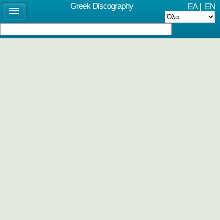
Greek Discography
ΕΛ
|
EN