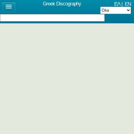
Greek Discography
ΕΛ
|
EN