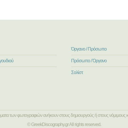
Όργανο / Πρόσωπο
γουδιού
Πρόσωπο / Όργανο
Σολίστ
ώματα των φωτογραφιών ανήκουν στους δημιουργούς ή στους νόμιμους κ
© GreekDiscography.gr All rights reserved.