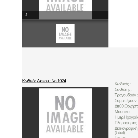
-1
Κωδικός Δίσκου : Νο 1024
Κωδικός :
Συνθέτης :
Τραγουδούν :
Συμμετέχουν :
Διεύθ.Ορχήστ
Μουσικοί :
Ημερ.Ηχογρά
Πληροφορίες 
Δισκογραφική 
(label) :
Τύπος :