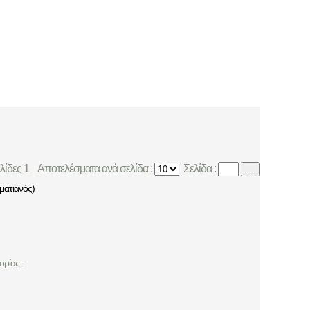
ελίδες 1
Αποτελέσματα ανά σελίδα :
Σελίδα :
...
ατιανός)
ρίας :