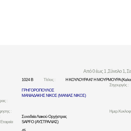
Από 0 έως 1 ,Σύνολο 1, Σ
1024 Β
Τίτλος :
Η ΚΟΥΛΟΥΡΑ ΚΙ' Η ΜΟΥΡΜΟΥΡΑ (Καλαμ
Στιχουργός :
ΓΡΗΓΟΡΟΠΟΥΛΟΣ
ΜΑΝΙΑΔΑΚΗΣ ΝΙΚΟΣ (ΜΑΝΙΑΣ ΝΙΚΟΣ)
ρας :
φησης :
Ημερ.Κυκλοφο
:
Συνοδεία Λαικού Ορχήστρας
Εταιρεία
SAPFO (ΑΥΣΤΡΑΛΙΑΣ)
45