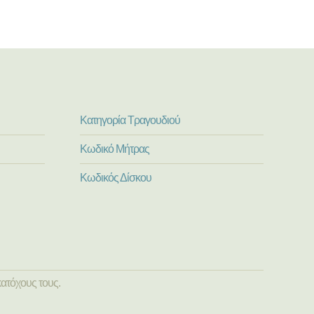
Κατηγορία Τραγουδιού
Κωδικό Μήτρας
Κωδικός Δίσκου
ατόχους τους.