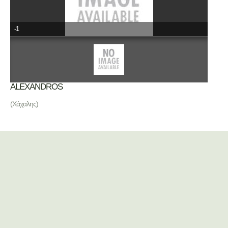
-1
ΑLEXANDROS
(Χάχαλης)