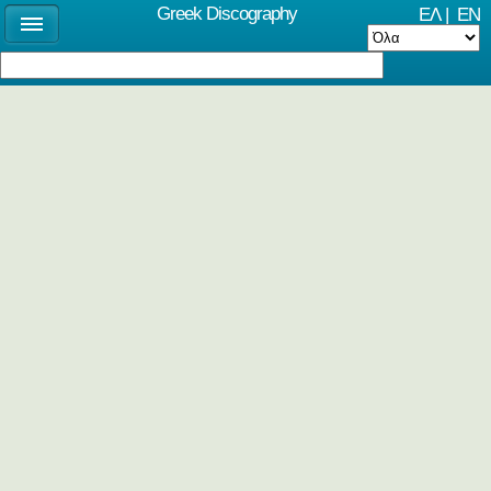
Greek Discography
ΕΛ
|
EN