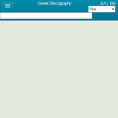
Greek Discography
ΕΛ
|
EN