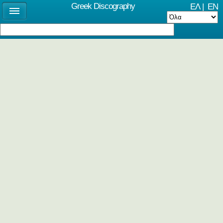
Greek Discography
ΕΛ
|
EN