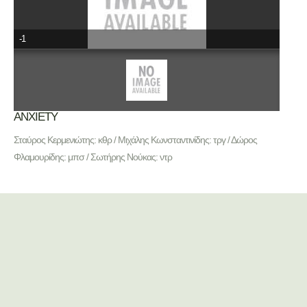
-1
ΑΝΧΙΕΤΥ
Σταύρος Κερμενιώτης: κθρ / Μιχάλης Κωνσταντινίδης: τργ / Δώρος
Φλαμουρίδης: μπσ / Σωτήρης Νούκας: ντρ