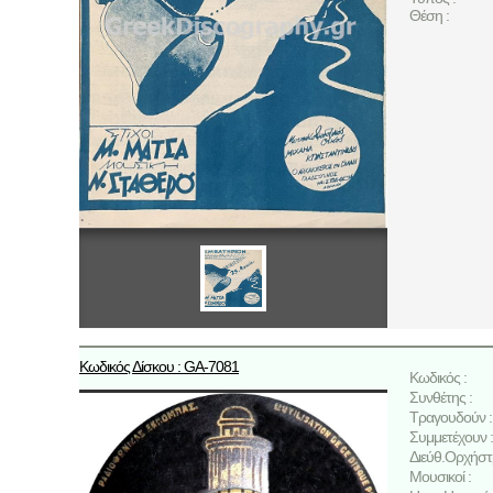
Θέση :
Κωδικός Δίσκου : GA-7081
Κωδικός :
Συνθέτης :
Τραγουδούν :
Συμμετέχουν :
Διεύθ.Ορχήστ
Μουσικοί :