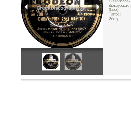
Δισκογραφική 
(label) :
Τύπος :
Θέση :