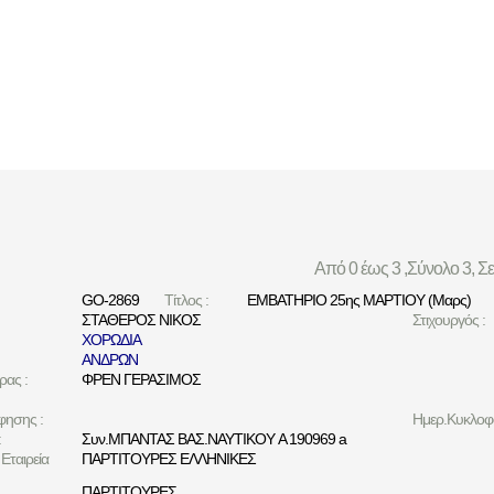
Από 0 έως 3 ,Σύνολο 3, Σ
GO-2869
Τίτλος :
ΕΜΒΑΤΗΡΙΟ 25ης ΜΑΡΤΙΟΥ (Μαρς)
ΣΤΑΘΕΡΟΣ ΝΙΚΟΣ
Στιχουργός :
ΧΟΡΩΔΙΑ
ΑΝΔΡΩΝ
ρας :
ΦΡΕΝ ΓΕΡΑΣΙΜΟΣ
φησης :
Ημερ.Κυκλοφο
:
Συν.ΜΠΑΝΤΑΣ ΒΑΣ.ΝΑΥΤΙΚΟΥ A 190969 a
Εταιρεία
ΠΑΡΤΙΤΟΥΡΕΣ ΕΛΛΗΝΙΚΕΣ
ΠΑΡΤΙΤΟΥΡΕΣ