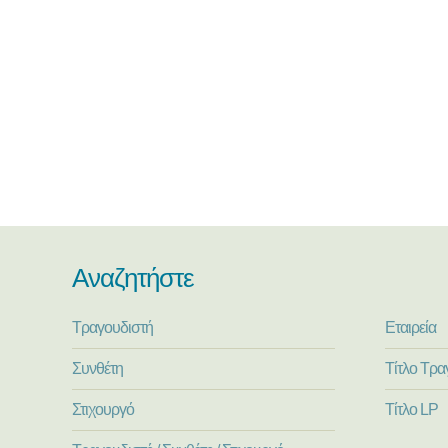
Αναζητήστε
Τραγουδιστή
Εταιρεία
Συνθέτη
Τίτλο Τρα
Στιχουργό
Τίτλο LP