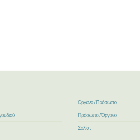
Όργανο / Πρόσωπο
γουδιού
Πρόσωπο / Όργανο
Σολίστ