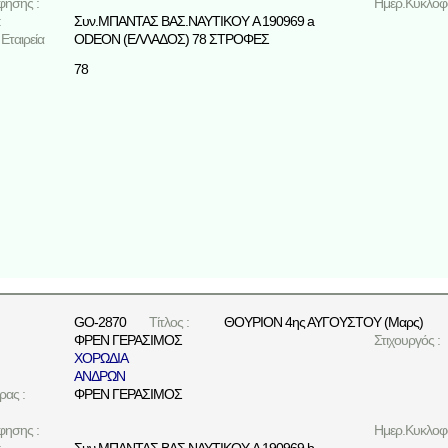
φησης :
Ημερ.Κυκλοφο
:
Συν.ΜΠΑΝΤΑΣ ΒΑΣ.ΝΑΥΤΙΚΟΥ A 190969 a
Εταιρεία
ODEON (ΕΛΛΑΔΟΣ) 78 ΣΤΡΟΦΕΣ
78
GO-2870
Τίτλος :
ΘΟΥΡΙΟΝ 4ης ΑΥΓΟΥΣΤΟΥ (Μαρς)
ΦΡΕΝ ΓΕΡΑΣΙΜΟΣ
Στιχουργός :
ΧΟΡΩΔΙΑ
ΑΝΔΡΩΝ
ρας :
ΦΡΕΝ ΓΕΡΑΣΙΜΟΣ
φησης :
Ημερ.Κυκλοφο
:
Συν.ΜΠΑΝΤΑΣ ΒΑΣ.ΝΑΥΤΙΚΟΥ A 190969 b