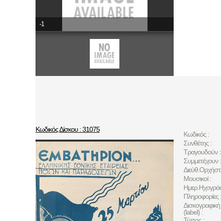
-1
Κωδικός Δίσκου : 31075
Κωδικός :
Συνθέτης :
Τραγουδούν :
Συμμετέχουν :
Διεύθ.Ορχήστ
Μουσικοί :
Ημερ.Ηχογρά
Πληροφορίες 
Δισκογραφική 
(label) :
Τύπος :