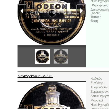
Ημερ.Ηχογρά
Πληροφορίες 
Δισκογραφική 
(label) :
Τύπος :
Θέση :
Κωδικός Δίσκου : GA-7081
Κωδικός :
Συνθέτης :
Τραγουδούν :
Συμμετέχουν :
Διεύθ.Ορχήστ
Μουσικοί :
Ημερ.Ηχογρά
Πληροφορίες 