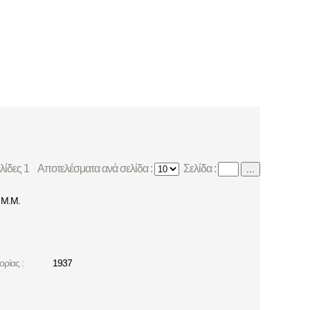
ελίδες 1
Αποτελέσματα ανά σελίδα :
Σελίδα :
...
Μ.Μ.
ρίας :
1937