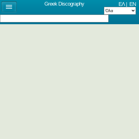
Greek Discography
ΕΛ
|
EN