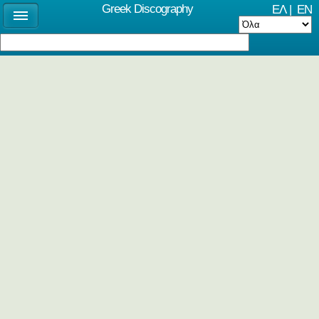
Greek Discography
ΕΛ
|
EN