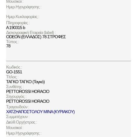
Μουσικοί :
Ημερ.Ηχογράφησης :
Ημερ.Κυκλοφορίας :
Πληροφορίες :
A 190315 b
Δισκογραφική Εταιρεία (label) :
ODEON (ΕΛΛΑΔΟΣ) 78 ΣΤΡΟΦΕΣ
Τύπος :
78
Κωδικός :
GO-1551
Τίτλος :
ΤΑΓΚΟ ΤΑΓΚΟ (Ταγκό)
Συνθέτης :
PETTOROSSI HORACIO
Στιχουργός :
PETTOROSSI HORACIO
Τραγουδούν :
ΧΑΤΖΗΑΠΟΣΤΟΛΟΥ ΜΙΝΑ (ΚΥΡΙΑΚΟΥ)
Συμμετέχουν :
Διεύθ.Ορχήστρας :
Μουσικοί :
Ημερ.Ηχογράφησης :