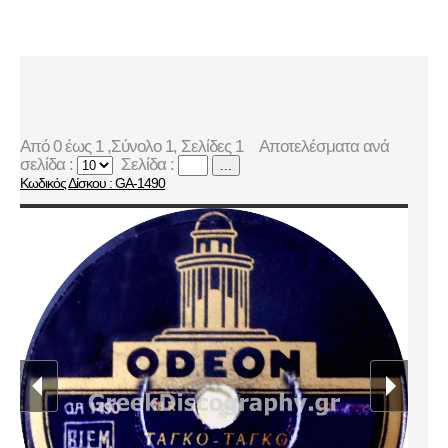
Από 0 έως 1 ,Σύνολο 1, Σελίδες 1
Αποτελέσματα ανά
σελίδα :
Σελίδα :
...
Κωδικός Δίσκου : GA-1490