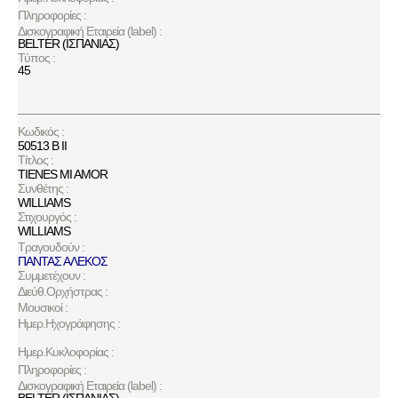
Πληροφορίες :
Δισκογραφική Εταιρεία (label) :
BELTER (ΙΣΠΑΝΙΑΣ)
Τύπος :
45
Κωδικός :
50513 B II
Τίτλος :
TIENES MI AMOR
Συνθέτης :
WILLIAMS
Στιχουργός :
WILLIAMS
Τραγουδούν :
ΠΑΝΤΑΣ ΑΛΕΚΟΣ
Συμμετέχουν :
Διεύθ.Ορχήστρας :
Μουσικοί :
Ημερ.Ηχογράφησης :
Ημερ.Κυκλοφορίας :
Πληροφορίες :
Δισκογραφική Εταιρεία (label) :