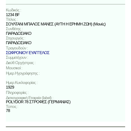
Κωδικός :
1234 BF
Τίτλος :
ΣΟΥΛΤΑΝΙ ΜΠΑΛΟΣ ΜΑΝΕΣ (ΑΥΤΗ Η ΕΡΗΜΗ ΖΩΗ) (Μανές)
Συνθέτης :
ΠΑΡΑΔΟΣΙΑΚΟ
Στιχουργός :
ΠΑΡΑΔΟΣΙΑΚΟ
Τραγουδούν :
ΣΩΦΡΟΝΙΟΥ ΕΥΑΓΓΕΛΟΣ
Συμμετέχουν :
Διεύθ.Ορχήστρας :
Μουσικοί :
Ημερ.Ηχογράφησης :
Ημερ.Κυκλοφορίας :
1929
Πληροφορίες :
Δισκογραφική Εταιρεία (label) :
POLYDOR 78 ΣΤΡΟΦΕΣ (ΓΕΡΜΑΝΙΑΣ)
Τύπος :
78