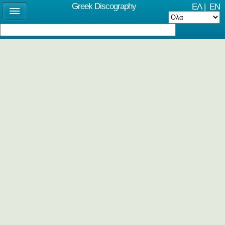
Greek Discography
ΕΛ
|
EN