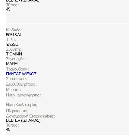
BELTER (ΙΣΠΑΝΙΑΣ)
Τύπος :
45
Κωδικός :
50513 A I
Τίτλος :
YASSU
Συνθέτης :
TIOMKIN
Στιχουργός :
MAPEL
Τραγουδούν :
ΠΑΝΤΑΣ ΑΛΕΚΟΣ
Συμμετέχουν :
Διεύθ.Ορχήστρας :
Μουσικοί :
Ημερ.Ηχογράφησης :
Ημερ.Κυκλοφορίας :
Πληροφορίες :
Δισκογραφική Εταιρεία (label) :
BELTER (ΙΣΠΑΝΙΑΣ)
Τύπος :
45