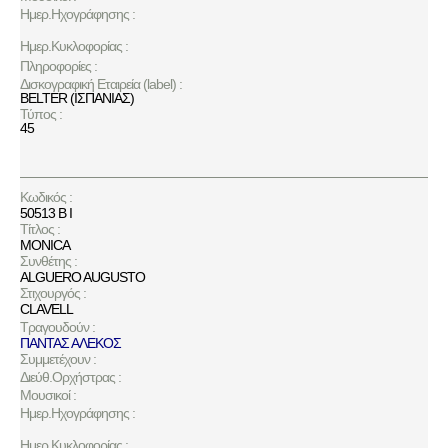
Ημερ.Ηχογράφησης :
Ημερ.Κυκλοφορίας :
Πληροφορίες :
Δισκογραφική Εταιρεία (label) :
BELTER (ΙΣΠΑΝΙΑΣ)
Τύπος :
45
Κωδικός :
50513 B I
Τίτλος :
MONICA
Συνθέτης :
ALGUERO AUGUSTO
Στιχουργός :
CLAVELL
Τραγουδούν :
ΠΑΝΤΑΣ ΑΛΕΚΟΣ
Συμμετέχουν :
Διεύθ.Ορχήστρας :
Μουσικοί :
Ημερ.Ηχογράφησης :
Ημερ.Κυκλοφορίας :