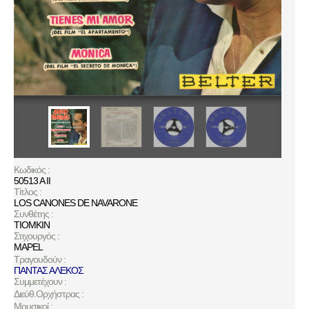
Κωδικός :
50513 A II
Τίτλος :
LOS CANONES DE NAVARONE
Συνθέτης :
TIOMKIN
Στιχουργός :
MAPEL
Τραγουδούν :
ΠΑΝΤΑΣ ΑΛΕΚΟΣ
Συμμετέχουν :
Διεύθ.Ορχήστρας :
Μουσικοί :