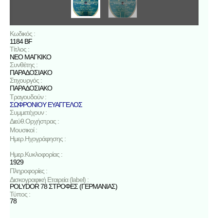
Κωδικός :
1184 BF
Τίτλος :
ΝΕΟ ΜΑΓΚΙΚΟ
Συνθέτης :
ΠΑΡΑΔΟΣΙΑΚΟ
Στιχουργός :
ΠΑΡΑΔΟΣΙΑΚΟ
Τραγουδούν :
ΣΩΦΡΟΝΙΟΥ ΕΥΑΓΓΕΛΟΣ
Συμμετέχουν :
Διεύθ.Ορχήστρας :
Μουσικοί :
Ημερ.Ηχογράφησης :
Ημερ.Κυκλοφορίας :
1929
Πληροφορίες :
Δισκογραφική Εταιρεία (label) :
POLYDOR 78 ΣΤΡΟΦΕΣ (ΓΕΡΜΑΝΙΑΣ)
Τύπος :
78