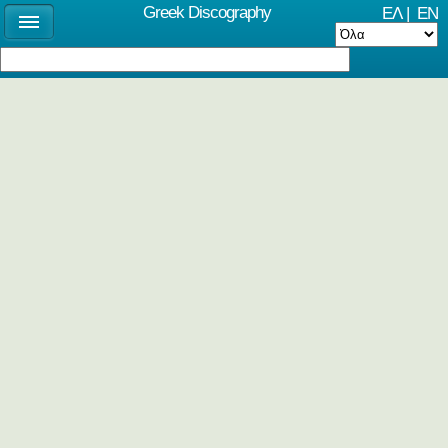
Greek Discography
ΕΛ
|
EN