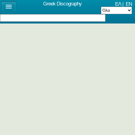
Greek Discography
ΕΛ
|
EN