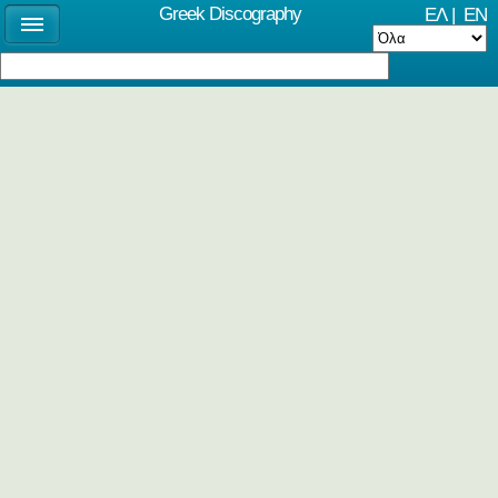
Greek Discography
ΕΛ
|
EN