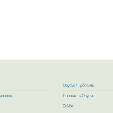
Όργανο / Πρόσωπο
γουδιού
Πρόσωπο / Όργανο
Σολίστ