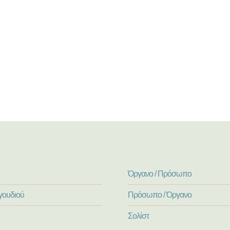
Όργανο / Πρόσωπο
γουδιού
Πρόσωπο / Όργανο
Σολίστ