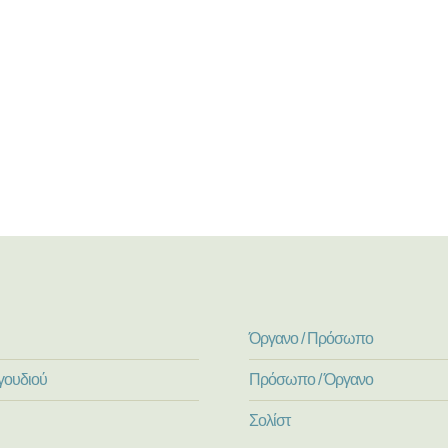
Όργανο / Πρόσωπο
γουδιού
Πρόσωπο / Όργανο
Σολίστ