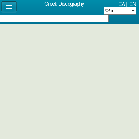
Greek Discography
ΕΛ
|
EN