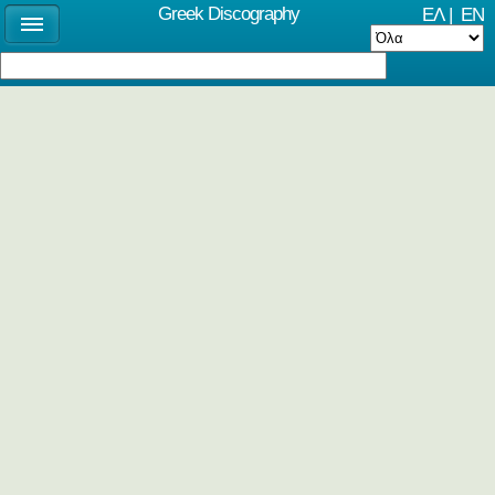
Greek Discography
ΕΛ
|
EN