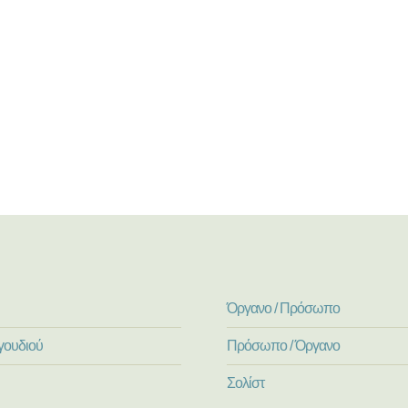
Όργανο / Πρόσωπο
γουδιού
Πρόσωπο / Όργανο
Σολίστ