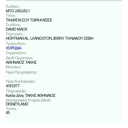
Κωδικός :
MTG 2451/52 I
Τίτλος :
ΤΑ ΜΑΤΙΑ ΣΟΥ ΤΩΡΑ ΚΛΕΙΣΕ
Συνθέτης :
DAVID MACK
Στιχουργός :
HOFFMAN AL
,
LIVINGSTON JERRY
,
ΤΗΛΙΑΚΟΥ ΣΕΒΗ
Τραγουδούν :
ΧΟΡΩΔΙΑ
Συμμετέχουν :
Διεύθ.Ορχήστρας :
ΑΘΗΝΑΙΟΣ ΤΑΚΗΣ
Μουσικοί :
Ημερ.Ηχογράφησης :
Ημερ.Κυκλοφορίας :
4/3/1977
Πληροφορίες :
Καλλιτ.Δ/σις ΤΑΚΗΣ ΑΘΗΝΑΙΟΣ
Δισκογραφική Εταιρεία (label) :
DISNEYLAND
Τύπος :
45