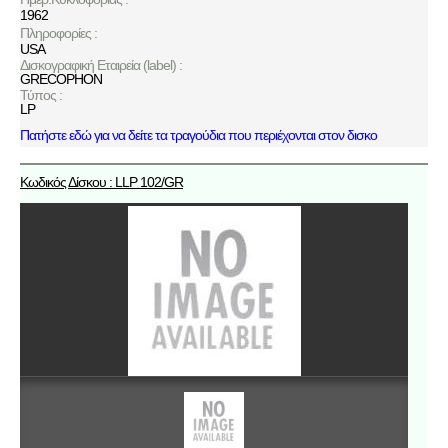
1962
Πληροφορίες :
USA
Δισκογραφική Εταιρεία (label) :
GRECOPHON
Τύπος :
LP
Πατήστε εδώ για να δείτε τα τραγούδια που περιέχονται στον δισκο
Κωδικός Δίσκου : LLP 102/GR