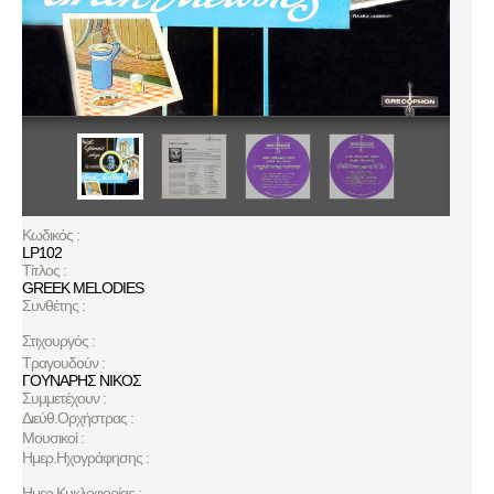
Κωδικός :
LP102
Τίτλος :
GREEK MELODIES
Συνθέτης :
Στιχουργός :
Τραγουδούν :
ΓΟΥΝΑΡΗΣ ΝΙΚΟΣ
Συμμετέχουν :
Διεύθ.Ορχήστρας :
Μουσικοί :
Ημερ.Ηχογράφησης :
Ημερ.Κυκλοφορίας :