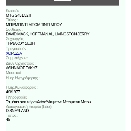
Κωδικός :
MTG 2451/52 II
Τίτλος :
ΜΠΙΡΜΠΙΝΤΙ ΜΠΟΜΠΙΝΤΙ ΜΠΟΥ
Συνθέτης :
DAVID MACK
,
HOFFMAN AL
,
LIVINGSTON JERRY
Στιχουργός :
ΤΗΛΙΑΚΟΥ ΣΕΒΗ
Τραγουδούν :
ΧΟΡΩΔΙΑ
Συμμετέχουν :
Διεύθ.Ορχήστρας :
ΑΘΗΝΑΙΟΣ ΤΑΚΗΣ
Μουσικοί :
Ημερ.Ηχογράφησης :
Ημερ.Κυκλοφορίας :
4/3/1977
Πληροφορίες :
Τα μάτια σου τώρα κλείσε/Μπιμπιντι Μπομπιντι Μπου
Δισκογραφική Εταιρεία (label) :
DISNEYLAND
Τύπος :
45