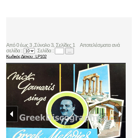
Από 0 έως 3 ,Σύνολο 3, Σελίδες 1
Αποτελέσματα ανά
σελίδα :
Σελίδα :
...
Κωδικός Δίσκου : LP102