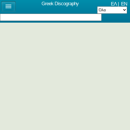
Greek Discography
ΕΛ
|
EN