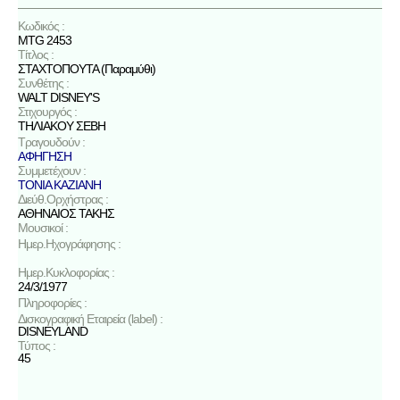
Κωδικός :
MTG 2453
Τίτλος :
ΣΤΑΧΤΟΠΟΥΤΑ (Παραμύθι)
Συνθέτης :
WALT DISNEY'S
Στιχουργός :
ΤΗΛΙΑΚΟΥ ΣΕΒΗ
Τραγουδούν :
ΑΦΗΓΗΣΗ
Συμμετέχουν :
ΤΟΝΙΑ ΚΑΖΙΑΝΗ
Διεύθ.Ορχήστρας :
ΑΘΗΝΑΙΟΣ ΤΑΚΗΣ
Μουσικοί :
Ημερ.Ηχογράφησης :
Ημερ.Κυκλοφορίας :
24/3/1977
Πληροφορίες :
Δισκογραφική Εταιρεία (label) :
DISNEYLAND
Τύπος :
45