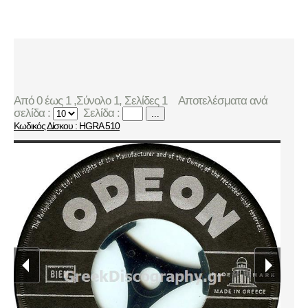
Από 0 έως 1 ,Σύνολο 1, Σελίδες 1
Αποτελέσματα ανά
σελίδα :
Σελίδα :
...
Κωδικός Δίσκου : HGRA 510