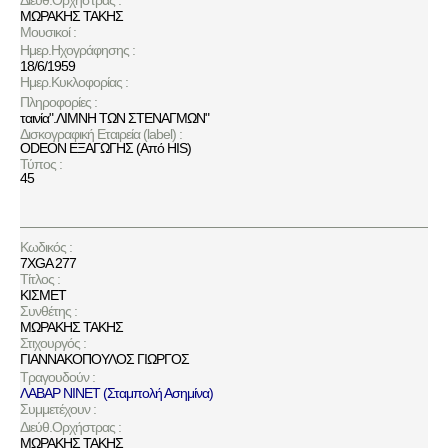
Διεύθ.Ορχήστρας :
ΜΩΡΑΚΗΣ ΤΑΚΗΣ
Μουσικοί :
Ημερ.Ηχογράφησης :
18/6/1959
Ημερ.Κυκλοφορίας :
Πληροφορίες :
ταινία".ΛΙΜΝΗ ΤΩΝ ΣΤΕΝΑΓΜΩΝ"
Δισκογραφική Εταιρεία (label) :
ODEON ΕΞΑΓΩΓΗΣ (Από HIS)
Τύπος :
45
Κωδικός :
7XGA 277
Τίτλος :
ΚΙΣΜΕΤ
Συνθέτης :
ΜΩΡΑΚΗΣ ΤΑΚΗΣ
Στιχουργός :
ΓΙΑΝΝΑΚΟΠΟΥΛΟΣ ΓΙΩΡΓΟΣ
Τραγουδούν :
ΛΑΒΑΡ ΝΙΝΕΤ (Σταμπολή Ασημίνα)
Συμμετέχουν :
Διεύθ.Ορχήστρας :
ΜΩΡΑΚΗΣ ΤΑΚΗΣ