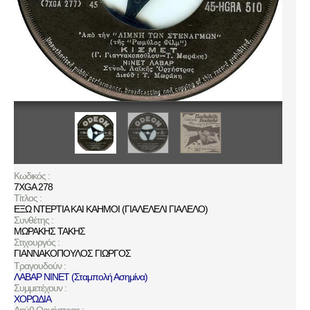
Κωδικός :
7XGA 278
Τίτλος :
ΕΞΩ ΝΤΕΡΤΙΑ ΚΑΙ ΚΑΗΜΟΙ (ΓΙΑΛΕΛΕΛΙ ΓΙΑΛΕΛΟ)
Συνθέτης :
ΜΩΡΑΚΗΣ ΤΑΚΗΣ
Στιχουργός :
ΓΙΑΝΝΑΚΟΠΟΥΛΟΣ ΓΙΩΡΓΟΣ
Τραγουδούν :
ΛΑΒΑΡ ΝΙΝΕΤ (Σταμπολή Ασημίνα)
Συμμετέχουν :
ΧΟΡΩΔΙΑ