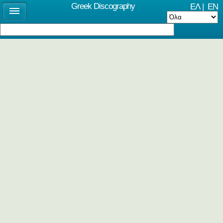
Greek Discography
ΕΛ
|
EN