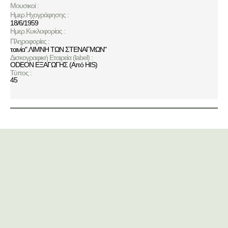
Μουσικοί :
Ημερ.Ηχογράφησης :
18/6/1959
Ημερ.Κυκλοφορίας :
Πληροφορίες :
ταινία".ΛΙΜΝΗ ΤΩΝ ΣΤΕΝΑΓΜΩΝ"
Δισκογραφική Εταιρεία (label) :
ODEON ΕΞΑΓΩΓΗΣ (Από HIS)
Τύπος :
45