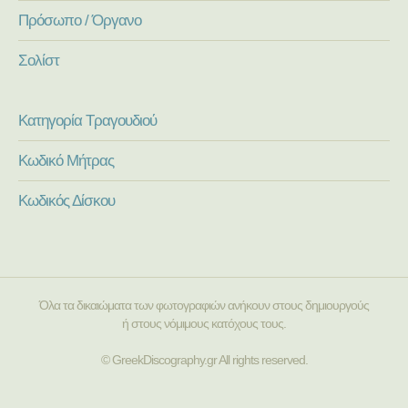
Πρόσωπο / Όργανο
Σολίστ
Κατηγορία Τραγουδιού
Κωδικό Μήτρας
Κωδικός Δίσκου
Όλα τα δικαιώματα των φωτογραφιών ανήκουν στους δημιουργούς
ή στους νόμιμους κατόχους τους.
© GreekDiscography.gr All rights reserved.