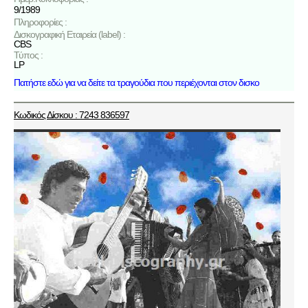
9/1989
Πληροφορίες :
Δισκογραφική Εταιρεία (label) :
CBS
Τύπος :
LP
Πατήστε εδώ για να δείτε τα τραγούδια που περιέχονται στον δισκο
Κωδικός Δίσκου : 7243 836597