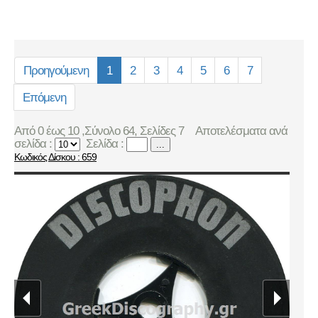
Προηγούμενη
1
2
3
4
5
6
7
Επόμενη
Από 0 έως 10 ,Σύνολο 64, Σελίδες 7
Αποτελέσματα ανά
σελίδα :
Σελίδα :
...
Κωδικός Δίσκου : 659