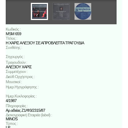
Κωδικός :
MSM 659
Τίτλος :
Η ΧΑΡΙΣ ΑΛΕΞΙΟΥ ΣΕ ΑΠΡΟΒΛΕΠΤΑ ΤΡΑΓΟΥΔΙΑ
Συνθέτης :
Στιχουργός :
Τραγουδούν :
ΑΛΕΞΙΟΥ ΧΑΡΙΣ
Συμμετέχουν :
Διεύθ.Ορχήστρας :
Μουσικοί :
Ημερ.Ηχογράφησης :
Ημερ.Κυκλοφορίας :
4/1987
Πληροφορίες :
Αρ.αδείας Ζ1/Φ3/2315/87
Δισκογραφική Εταιρεία (label) :
MINOS
Τύπος :
LP