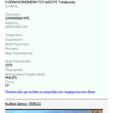
Η ΩΡΑΙΑ ΚΟΙΜΩΜΕΝΗ ΤΟΥ ΔΑΣΟΥΣ Τshaikovsky
Συνθέτης :
Στιχουργός :
ΖΑΧΜΑΝΙΔΗ ΙΡΙΣ
Αφήγηση :
ΜΕΝΑΧΕΜ ΖΑΚ
Τραγουδούν :
Συμμετέχουν :
Διεύθ.Ορχήστρας :
Μουσικοί :
Ημερ.Ηχογράφησης :
Ημερ.Κυκλοφορίας :
1978
Πληροφορίες :
Δισκογραφική Εταιρεία (label) :
PHILIPS
Τύπος :
LP
Πατήστε εδώ για να δείτε τα τραγούδια που περιέχονται στον δισκο
Κωδικός Δίσκου : 6596111