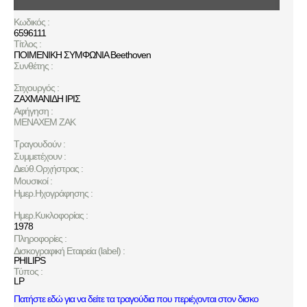
Κωδικός :
6596111
Τίτλος :
ΠΟΙΜΕΝΙΚΗ ΣΥΜΦΩΝΙΑ Βeethoven
Συνθέτης :
Στιχουργός :
ΖΑΧΜΑΝΙΔΗ ΙΡΙΣ
Αφήγηση :
ΜΕΝΑΧΕΜ ΖΑΚ
Τραγουδούν :
Συμμετέχουν :
Διεύθ.Ορχήστρας :
Μουσικοί :
Ημερ.Ηχογράφησης :
Ημερ.Κυκλοφορίας :
1978
Πληροφορίες :
Δισκογραφική Εταιρεία (label) :
PHILIPS
Τύπος :
LP
Πατήστε εδώ για να δείτε τα τραγούδια που περιέχονται στον δισκο