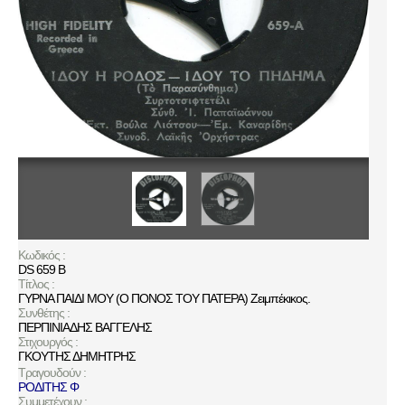
Κωδικός :
DS 659 B
Τίτλος :
ΓΥΡΝΑ ΠΑΙΔΙ ΜΟΥ (Ο ΠΟΝΟΣ ΤΟΥ ΠΑΤΕΡΑ) Ζειμπέκικος.
Συνθέτης :
ΠΕΡΠΙΝΙΑΔΗΣ ΒΑΓΓΕΛΗΣ
Στιχουργός :
ΓΚΟΥΤΗΣ ΔΗΜΗΤΡΗΣ
Τραγουδούν :
ΡΟΔΙΤΗΣ Φ
Συμμετέχουν :