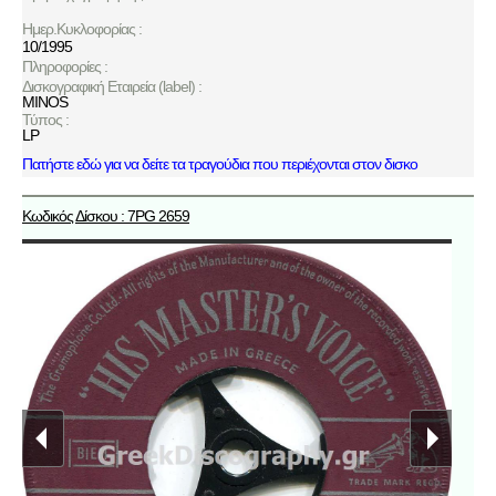
Ημερ.Κυκλοφορίας :
10/1995
Πληροφορίες :
Δισκογραφική Εταιρεία (label) :
MINOS
Τύπος :
LP
Πατήστε εδώ για να δείτε τα τραγούδια που περιέχονται στον δισκο
Κωδικός Δίσκου : 7PG 2659