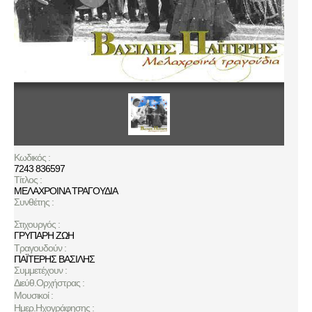
Κωδικός :
7243 836597
Τίτλος :
ΜΕΛΑΧΡΟΙΝΑ ΤΡΑΓΟΥΔΙΑ
Συνθέτης :
Στιχουργός :
ΓΡΥΠΑΡΗ ΖΩΗ
Τραγουδούν :
ΠΑΪΤΕΡΗΣ ΒΑΣΙΛΗΣ
Συμμετέχουν :
Διεύθ.Ορχήστρας :
Μουσικοί :
Ημερ.Ηχογράφησης :