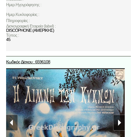
Ημερ.Ηχογράφησης :
Ημερ.Κυκλοφορίας :
Πληροφορίες :
Δισκογραφική Εταιρεία (label) :
DISCOPHONE (ΑΜΕΡΙΚΗΣ)
Τύπος :
45
Κωδικός Δίσκου : 6596108