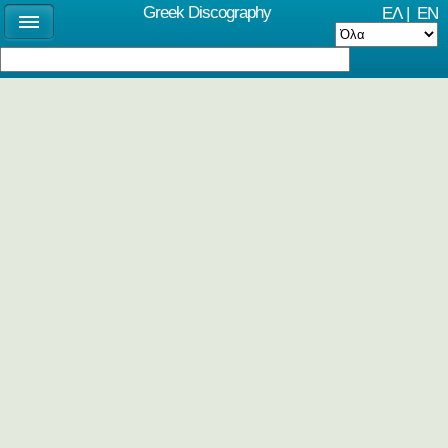
Greek Discography
ΕΛ
|
EN