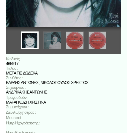
Κωδικός :
465917
Τίτλος :
ΜΕΤΑ ΤΙΣ ΔΩΔΕΚΑ
Συνθέτης :
ΒΑΡΔΗΣ ΑΝΤΩΝΗΣ
,
ΝΙΚΟΛΟΠΟΥΛΟΣ ΧΡΗΣΤΟΣ
Στιχουργός :
ΑΝΔΡΙΚΑΚΗΣ ΑΝΤΩΝΗΣ
Τραγουδούν :
ΜΑΡΑΓΚΟΖΗ ΧΡΙΣΤΙΝΑ
Συμμετέχουν :
Διεύθ.Ορχήστρας :
Μουσικοί :
Ημερ.Ηχογράφησης :
Ημερ.Κυκλοφορίας :