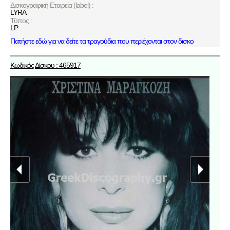
Δισκογραφική Εταιρεία (label) :
LYRA
Τύπος :
LP
Πατήστε εδώ για να δείτε τα τραγούδια που περιέχονται στον δισκο
Κωδικός Δίσκου : 465917