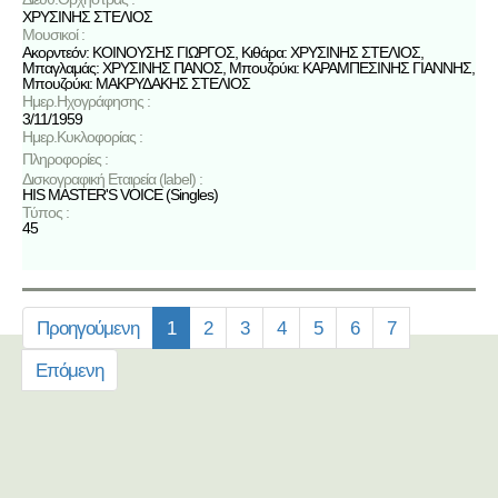
ΧΡΥΣΙΝΗΣ ΣΤΕΛΙΟΣ
Μουσικοί :
Ακορντεόν: ΚΟΙΝΟΥΣΗΣ ΓΙΩΡΓΟΣ, Κιθάρα: ΧΡΥΣΙΝΗΣ ΣΤΕΛΙΟΣ,
Μπαγλαμάς: ΧΡΥΣΙΝΗΣ ΠΑΝΟΣ, Μπουζούκι: ΚΑΡΑΜΠΕΣΙΝΗΣ ΓΙΑΝΝΗΣ,
Μπουζούκι: ΜΑΚΡΥΔΑΚΗΣ ΣΤΕΛΙΟΣ
Ημερ.Ηχογράφησης :
3/11/1959
Ημερ.Κυκλοφορίας :
Πληροφορίες :
Δισκογραφική Εταιρεία (label) :
HIS MASTER'S VOICE (Singles)
Τύπος :
45
Προηγούμενη
1
2
3
4
5
6
7
Επόμενη