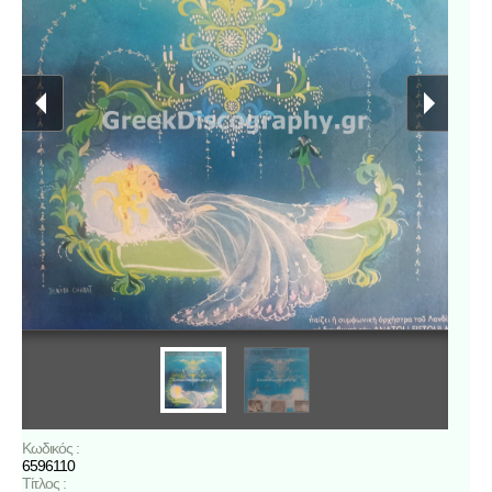
Κωδικός :
6596110
Τίτλος :