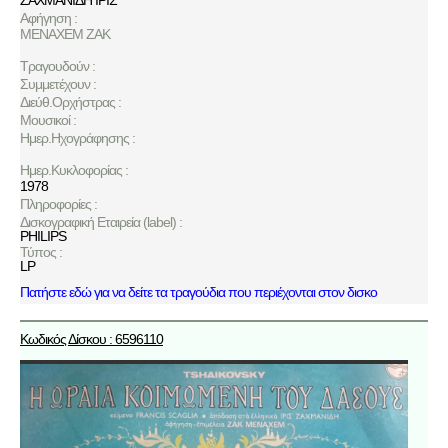
ΖΑΧΜΑΝΙΔΗ ΙΡΙΣ
Αφήγηση :
ΜΕΝΑΧΕΜ ΖΑΚ
Τραγουδούν :
Συμμετέχουν :
Διεύθ.Ορχήστρας :
Μουσικοί :
Ημερ.Ηχογράφησης :
Ημερ.Κυκλοφορίας :
1978
Πληροφορίες :
Δισκογραφική Εταιρεία (label) :
PHILIPS
Τύπος :
LP
Πατήστε εδώ για να δείτε τα τραγούδια που περιέχονται στον δισκο
Κωδικός Δίσκου : 6596110