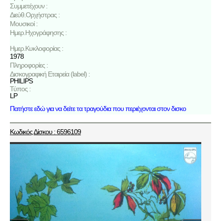
Συμμετέχουν :
Διεύθ.Ορχήστρας :
Μουσικοί :
Ημερ.Ηχογράφησης :
Ημερ.Κυκλοφορίας :
1978
Πληροφορίες :
Δισκογραφική Εταιρεία (label) :
PHILIPS
Τύπος :
LP
Πατήστε εδώ για να δείτε τα τραγούδια που περιέχονται στον δισκο
Κωδικός Δίσκου : 6596109