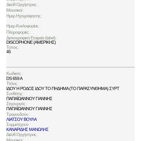
Διεύθ.Ορχήστρας :
Μουσικοί :
Ημερ.Ηχογράφησης :
Ημερ.Κυκλοφορίας :
Πληροφορίες :
Δισκογραφική Εταιρεία (label) :
DISCOPHONE (ΑΜΕΡΙΚΗΣ)
Τύπος :
45
Κωδικός :
DS 659 A
Τίτλος :
ΙΔΟΥ Η ΡΟΔΟΣ ΙΔΟΥ ΤΟ ΠΗΔΗΜΑ (ΤΟ ΠΑΡΑΣΥΝΘΗΜΑ) ΣΥΡΤ
Συνθέτης :
ΠΑΠΑΪΩΑΝΝΟΥ ΓΙΑΝΝΗΣ
Στιχουργός :
ΠΑΠΑΪΩΑΝΝΟΥ ΓΙΑΝΝΗΣ
Τραγουδούν :
ΛΙΑΤΣΟΥ ΒΟΥΛΑ
Συμμετέχουν :
ΚΑΝΑΡΙΔΗΣ ΜΑΝΩΛΗΣ
Διεύθ.Ορχήστρας :
Μουσικοί :