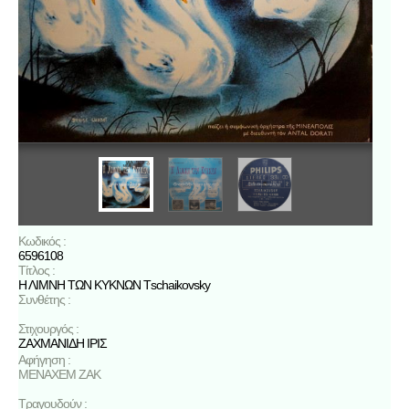
Κωδικός :
6596108
Τίτλος :
Η ΛΙΜΝΗ ΤΩΝ ΚΥΚΝΩΝ Τschaikovsky
Συνθέτης :
Στιχουργός :
ΖΑΧΜΑΝΙΔΗ ΙΡΙΣ
Αφήγηση :
ΜΕΝΑΧΕΜ ΖΑΚ
Τραγουδούν :