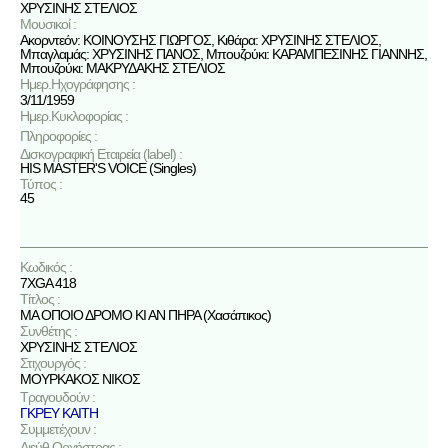
ΧΡΥΣΙΝΗΣ ΣΤΕΛΙΟΣ
Μουσικοί :
Ακορντεόν: ΚΟΙΝΟΥΣΗΣ ΓΙΩΡΓΟΣ, Κιθάρα: ΧΡΥΣΙΝΗΣ ΣΤΕΛΙΟΣ,
Μπαγλαμάς: ΧΡΥΣΙΝΗΣ ΠΑΝΟΣ, Μπουζούκι: ΚΑΡΑΜΠΕΣΙΝΗΣ ΓΙΑΝΝΗΣ,
Μπουζούκι: ΜΑΚΡΥΔΑΚΗΣ ΣΤΕΛΙΟΣ
Ημερ.Ηχογράφησης :
3/11/1959
Ημερ.Κυκλοφορίας :
Πληροφορίες :
Δισκογραφική Εταιρεία (label) :
HIS MASTER'S VOICE (Singles)
Τύπος :
45
Κωδικός :
7XGA 418
Τίτλος :
ΜΑ ΟΠΟΙΟ ΔΡΟΜΟ ΚΙ ΑΝ ΠΗΡΑ (Χασάπικος)
Συνθέτης :
ΧΡΥΣΙΝΗΣ ΣΤΕΛΙΟΣ
Στιχουργός :
ΜΟΥΡΚΑΚΟΣ ΝΙΚΟΣ
Τραγουδούν :
ΓΚΡΕΥ ΚΑΙΤΗ
Συμμετέχουν :
Διεύθ.Ορχήστρας :