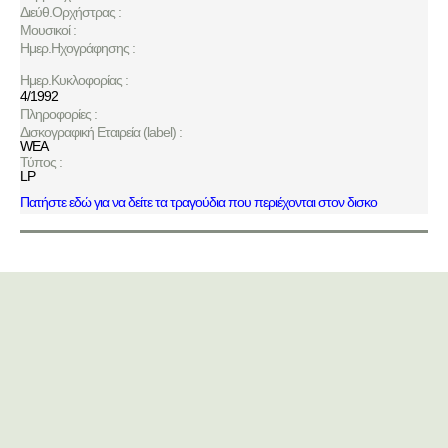
Διεύθ.Ορχήστρας :
Μουσικοί :
Ημερ.Ηχογράφησης :
Ημερ.Κυκλοφορίας :
4/1992
Πληροφορίες :
Δισκογραφική Εταιρεία (label) :
WEA
Τύπος :
LP
Πατήστε εδώ για να δείτε τα τραγούδια που περιέχονται στον δισκο