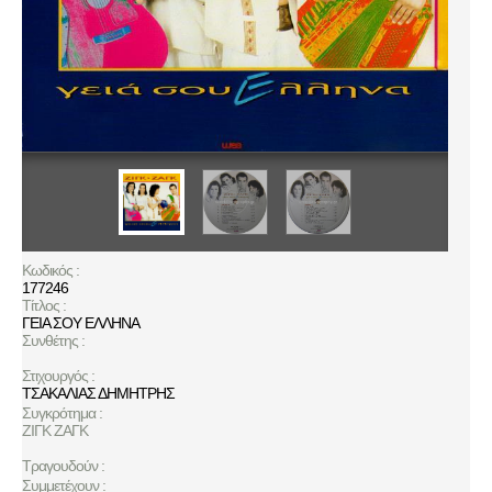
Κωδικός :
177246
Τίτλος :
ΓΕΙΑ ΣΟΥ ΕΛΛΗΝΑ
Συνθέτης :
Στιχουργός :
ΤΣΑΚΑΛΙΑΣ ΔΗΜΗΤΡΗΣ
Συγκρότημα :
ΖΙΓΚ ΖΑΓΚ
Τραγουδούν :
Συμμετέχουν :