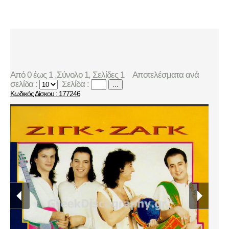
Από 0 έως 1 ,Σύνολο 1, Σελίδες 1
Αποτελέσματα ανά
σελίδα :
Σελίδα :
...
Κωδικός Δίσκου : 177246