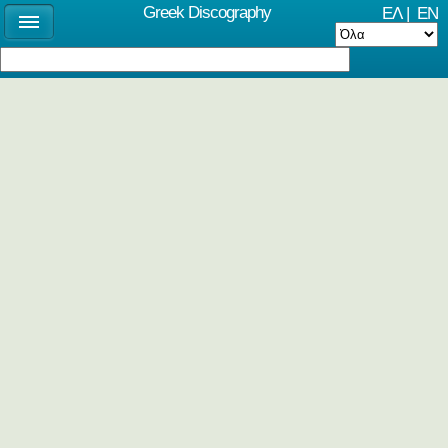
Greek Discography
ΕΛ
|
EN