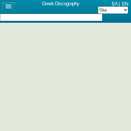
Greek Discography
ΕΛ
|
EN