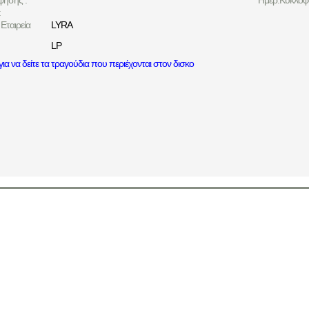
φησης :
Ημερ.Κυκλοφο
:
Εταιρεία
LYRA
LP
ια να δείτε τα τραγούδια που περιέχονται στον δισκο