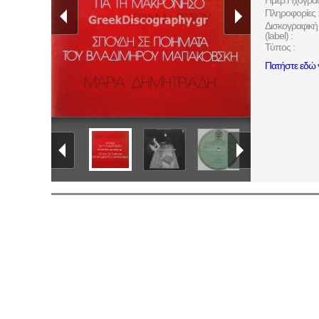
Ημερ.Ηχογρά
Πληροφορίες 
Δισκογραφική 
(label) :
Τύπος :
Πατήστε εδώ γ