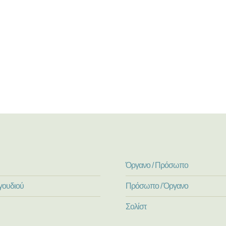
Όργανο / Πρόσωπο
γουδιού
Πρόσωπο / Όργανο
Σολίστ