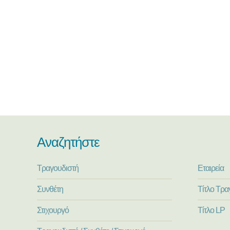
Αναζητήστε
Τραγουδιστή
Εταιρεία
Συνθέτη
Τίτλο Τρα
Στιχουργό
Τίτλο LP