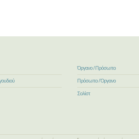
Όργανο / Πρόσωπο
γουδιού
Πρόσωπο / Όργανο
Σολίστ