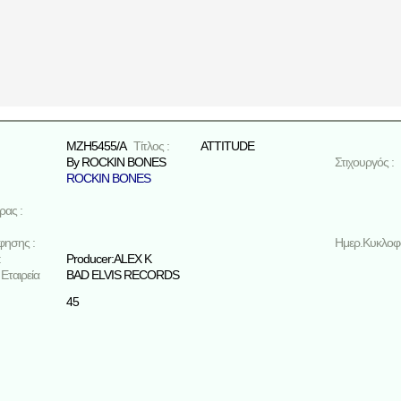
MZH5455/A
Τίτλος :
ATTITUDE
By ROCKIN BONES
Στιχουργός :
ROCKIN BONES
ρας :
φησης :
Ημερ.Κυκλοφο
:
Producer:ALEX K
Εταιρεία
BAD ELVIS RECORDS
45