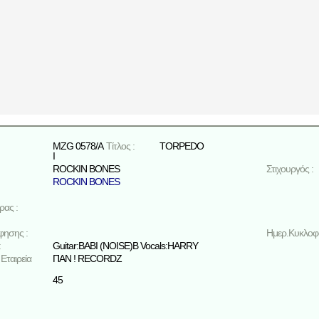
MZG 0578/A
Τίτλος :
TORPEDO
I
ROCKIN BONES
Στιχουργός :
ROCKIN BONES
ρας :
φησης :
Ημερ.Κυκλοφο
:
Guitar:BABI (NOISE)B Vocals:HARRY
Εταιρεία
ΠΑΝ ! RECORDZ
45