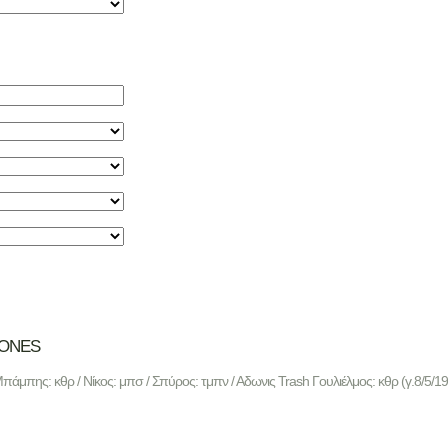
BONES
Μπάμπης: κθρ / Νίκος: μπσ / Σπύρος: τμπν / Αδωνις Trash Γουλιέλμος: κθρ (γ.8/5/