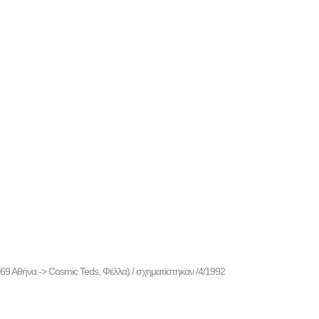
1969 Αθήνα -> Cosmic Teds, Φέλλα) / σχηματίστηκαν /4/1992