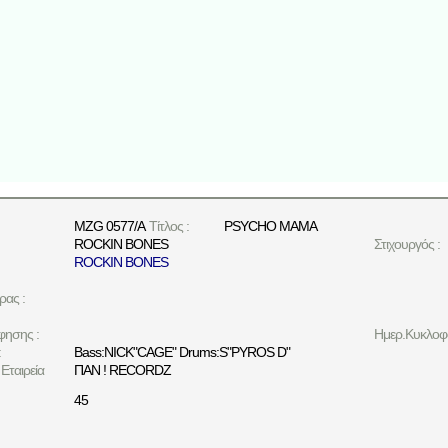
MZG 0577/A
Τίτλος :
PSYCHO MAMA
ROCKIN BONES
Στιχουργός :
ROCKIN BONES
ρας :
φησης :
Ημερ.Κυκλοφο
:
Bass:NICK"CAGE" Drums:S"PYROS D"
Εταιρεία
ΠΑΝ ! RECORDZ
45