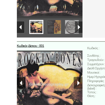
Κωδικός Δίσκου : 001
Κωδικός :
Συνθέτης :
Τραγουδούν :
Συμμετέχουν :
Διεύθ.Ορχήστ
Μουσικοί :
Ημερ.Ηχογρά
Πληροφορίες 
Δισκογραφική 
(label) :
Τύπος :
Θέση :