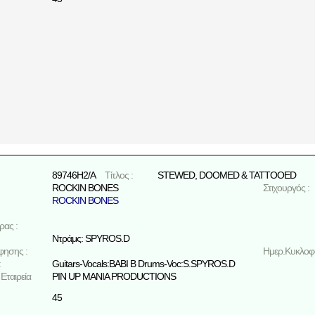
89746H2/A
Τίτλος :
STEWED, DOOMED & TATTOOED
ROCKIN BONES
Στιχουργός :
ROCKIN BONES
ρας :
Ντράμς: SPYROS.D
φησης :
Ημερ.Κυκλοφο
:
Guitars-Vocals:BABI B Drums-Voc:S.SPYROS.D
Εταιρεία
PIN UP MANIA PRODUCTIONS
45