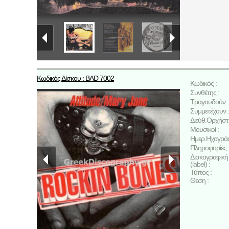
Κωδικός Δίσκου : BAD 7002
Κωδικός :
Συνθέτης :
Τραγουδούν :
Συμμετέχουν :
Διεύθ.Ορχήστ
Μουσικοί :
Ημερ.Ηχογρά
Πληροφορίες 
Δισκογραφική 
(label) :
Τύπος :
Θέση :