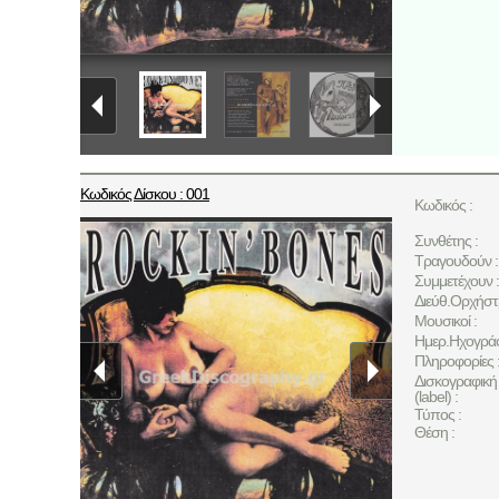
Κωδικός Δίσκου : 001
Κωδικός :
Συνθέτης :
Τραγουδούν :
Συμμετέχουν :
Διεύθ.Ορχήστ
Μουσικοί :
Ημερ.Ηχογρά
Πληροφορίες 
Δισκογραφική 
(label) :
Τύπος :
Θέση :