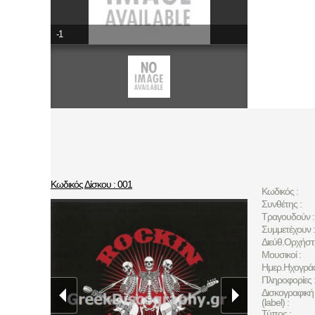
-1
Κωδικός Δίσκου : 001
Κωδικός :
Συνθέτης :
Τραγουδούν :
Συμμετέχουν :
Διεύθ.Ορχήστ
Μουσικοί :
Ημερ.Ηχογρά
Πληροφορίες 
Δισκογραφική 
(label) :
Τύπος :