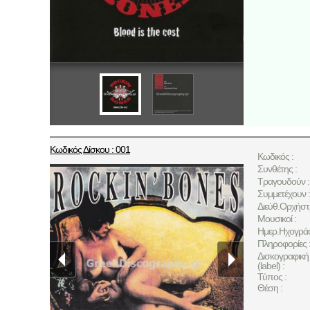
Κωδικός Δίσκου : 001
Κωδικός :
Συνθέτης :
Τραγουδούν :
Συμμετέχουν :
Διεύθ.Ορχήστ
Μουσικοί :
Ημερ.Ηχογρά
Πληροφορίες 
Δισκογραφική 
(label) :
Τύπος :
Θέση :