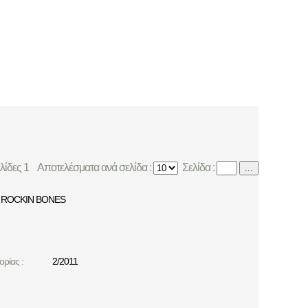
ελίδες 1
Αποτελέσματα ανά σελίδα :
Σελίδα :
...
ROCKIN BONES
ρίας :
2/2011