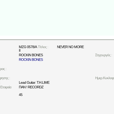
MZG 0578/A
Τίτλος :
NEVER NO MORE
II
ROCKIN BONES
Στιχουργός :
ROCKIN BONES
ρας :
φησης :
Ημερ.Κυκλοφο
:
Lead Guitar: T.H.LIME
Εταιρεία
ΠΑΝ ! RECORDZ
45