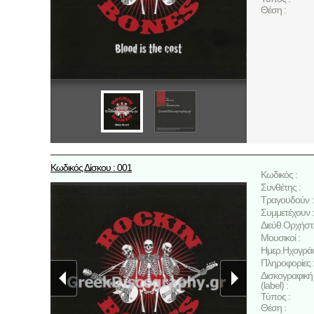
Θέση :
Κωδικός Δίσκου : 001
Κωδικός :
Συνθέτης :
Τραγουδούν :
Συμμετέχουν :
Διεύθ.Ορχήστ
Μουσικοί :
Ημερ.Ηχογρά
Πληροφορίες 
Δισκογραφική 
(label) :
Τύπος :
Θέση :