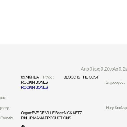
Από 0 έως 9 ,Σύνολο 9, Σ
89746H1/A
Τίτλος :
BLOOD IS THE COST
ROCKIN BONES
Στιχουργός :
ROCKIN BONES
ρας :
φησης :
Ημερ.Κυκλοφο
:
Organ:EVE DE VILLE Bass:NICK KETZ
Εταιρεία
PIN UP MANIA PRODUCTIONS
45