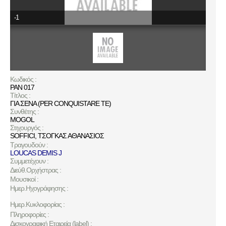
-1
Κωδικός :
ΡΑΝ 017
Τίτλος :
ΓΙΑ ΣΕΝΑ (PER CONQUISTARE TE)
Συνθέτης :
MOGOL
Στιχουργός :
SOFFICI
,
ΤΣΟΓΚΑΣ ΑΘΑΝΑΣΙΟΣ
Τραγουδούν :
LOUCAS DEMIS J
Συμμετέχουν :
Διεύθ.Ορχήστρας :
Μουσικοί :
Ημερ.Ηχογράφησης :
Ημερ.Κυκλοφορίας :
Πληροφορίες :
Δισκογραφική Εταιρεία (label) :