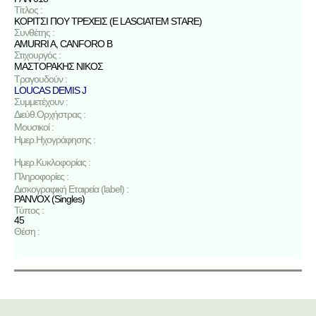
Τίτλος :
ΚΟΡΙΤΣΙ ΠΟΥ ΤΡΕΧΕΙΣ (E LASCIATEM STARE)
Συνθέτης :
AMURRI A
,
CANFORO B
Στιχουργός :
ΜΑΣΤΟΡΑΚΗΣ ΝΙΚΟΣ
Τραγουδούν :
LOUCAS DEMIS J
Συμμετέχουν :
Διεύθ.Ορχήστρας :
Μουσικοί :
Ημερ.Ηχογράφησης :
Ημερ.Κυκλοφορίας :
Πληροφορίες :
Δισκογραφική Εταιρεία (label) :
PANVOX (Singles)
Τύπος :
45
Θέση :