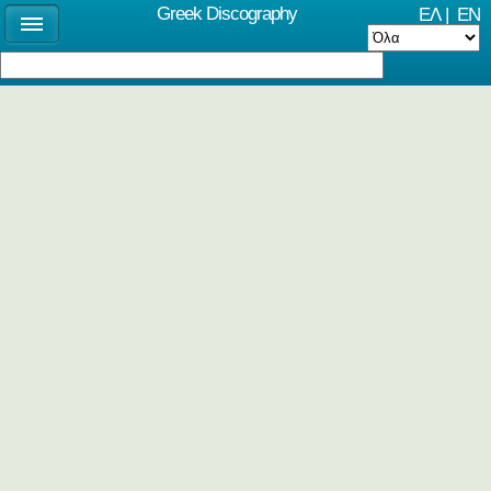
Greek Discography
ΕΛ
|
EN