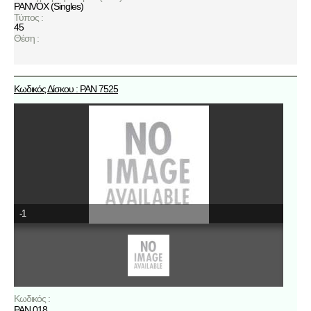
PANVOX (Singles)
Τύπος :
45
Θέση :
Κωδικός Δίσκου : PAN 7525
-1
Κωδικός :
ΡΑΝ 018