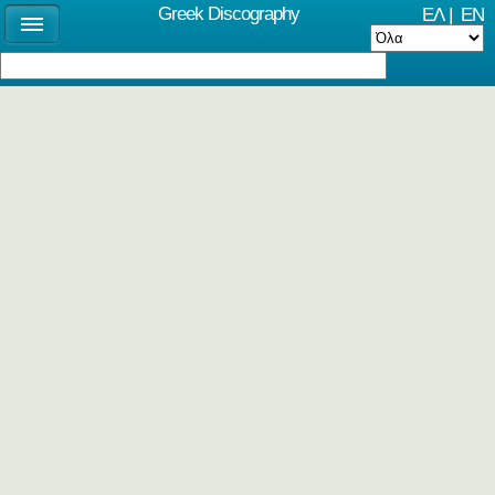
Greek Discography
ΕΛ
|
EN