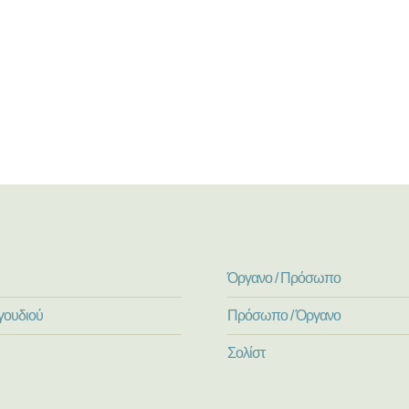
Όργανο / Πρόσωπο
γουδιού
Πρόσωπο / Όργανο
Σολίστ