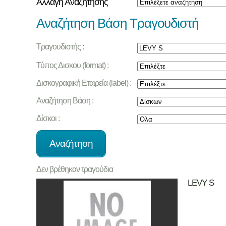
Αλλαγή Αναζήτησης
Αναζήτηση Βάση Τραγουδιστή
Τραγουδιστής :
Τύπος Δισκου (format) :
Δισκογραφική Εταιρεία (label) :
Αναζήτηση Βάση :
Δίσκοι :
Δεν βρέθηκαν τραγούδια
LEVY S