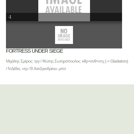
-1
FORTRESS UNDER SIEGE
Μιχάλης Σμέρος: τργ / Φώτης Σωτηρόπουλος: κθρ+σνθ+στχ (-> Gladiators)
/ Ν Δέδες: ντρ / Β Χατζηανδρέου: μπσ