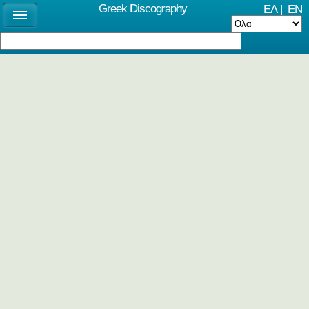
Greek Discography
ΕΛ
|
EN