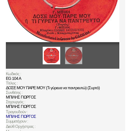
Κωδικός :
EG 104 A
Τίτλος :
ΔΟΣΕ ΜΟΥ ΠΑΡΕ ΜΟΥ (Τι γύρευα να παντρευτώ) (Συρτό)
Συνθέτης :
ΜΠΙΛΗΣ ΓΙΩΡΓΟΣ
Στιχουργός :
ΜΠΙΛΗΣ ΓΙΩΡΓΟΣ
Τραγουδούν :
ΜΠΙΛΗΣ ΓΙΩΡΓΟΣ
Συμμετέχουν :
Διεύθ.Ορχήστρας :