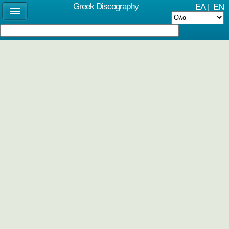
Greek Discography
ΕΛ
|
EN