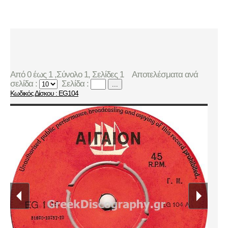
Από 0 έως 1 ,Σύνολο 1, Σελίδες 1
Αποτελέσματα ανά
σελίδα :
Σελίδα :
...
Κωδικός Δίσκου : EG104