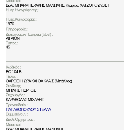
Μουσικοί :
Βιολί: ΜΠΑΡΜΠΕΡΑΚΗΣ ΜΑΝΩΛΗΣ, Κλαρίνο: ΧΑΤΖΟΠΟΥΛΟΣ Ι
Ημερ.Ηχογράφησης :
Ημερ.Κυκλοφορίας :
1970
Πληροφορίες :
Δισκογραφική Εταιρεία (label) :
ΑΙΓΑΙΟΝ
Τύπος :
45
Κωδικός :
EG 104 B
Τίτλος :
ΘΑΡΘΕΙ Η ΩΡΑ ΚΑΙ ΘΑ ΚΛΑΙΣ (Μπάλλος)
Συνθέτης :
ΜΠΙΛΗΣ ΓΙΩΡΓΟΣ
Στιχουργός :
ΚΑΡΑΒΟΛΑΣ ΜΙΧΑΛΗΣ
Τραγουδούν :
ΠΑΠΑΔΟΠΟΥΛΟΥ ΣΤΕΛΛΑ
Συμμετέχουν :
Διεύθ.Ορχήστρας :
Μουσικοί :
Βιολί: ΜΠΑΡΜΠΕΡΑΚΗΣ ΜΑΝΩΛΗΣ