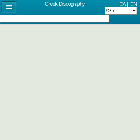
Greek Discography
ΕΛ
|
EN