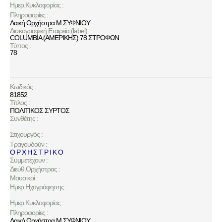
Ημερ.Κυκλοφορίας :
Πληροφορίες :
Λαική Ορχήστρα Μ.ΣΥΦΝΙΟΥ
Δισκογραφική Εταιρεία (label) :
COLUMBIA (ΑΜΕΡΙΚΗΣ) 78 ΣΤΡΟΦΩΝ
Τύπος :
78
Κωδικός :
81852
Τίτλος :
ΠΟΛΙΤΙΚΟΣ ΣΥΡΤΟΣ
Συνθέτης :
Στιχουργός :
Τραγουδούν :
Ο Ρ Χ Η Σ Τ Ρ Ι Κ Ο
Συμμετέχουν :
Διεύθ.Ορχήστρας :
Μουσικοί :
Ημερ.Ηχογράφησης :
Ημερ.Κυκλοφορίας :
Πληροφορίες :
Λαική Ορχήστρα Μ.ΣΥΦΝΙΟΥ