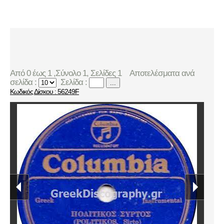
Από 0 έως 1 ,Σύνολο 1, Σελίδες 1
Αποτελέσματα ανά
σελίδα :
Σελίδα :
...
Κωδικός Δίσκου : 56249F