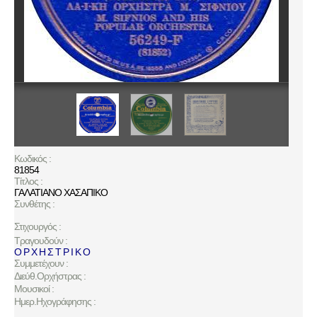
Κωδικός :
81854
Τίτλος :
ΓΑΛΑΤΙΑΝΟ ΧΑΣΑΠΙΚΟ
Συνθέτης :
Στιχουργός :
Τραγουδούν :
Ο Ρ Χ Η Σ Τ Ρ Ι Κ Ο
Συμμετέχουν :
Διεύθ.Ορχήστρας :
Μουσικοί :
Ημερ.Ηχογράφησης :