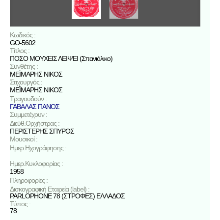
Κωδικός :
GO-5602
Τίτλος :
ΠΟΣΟ ΜΟΥΧΕΙΣ ΛΕΙΨΕΙ (Σπανιόλικο)
Συνθέτης :
ΜΕΪΜΑΡΗΣ ΝΙΚΟΣ
Στιχουργός :
ΜΕΪΜΑΡΗΣ ΝΙΚΟΣ
Τραγουδούν :
ΓΑΒΑΛΑΣ ΠΑΝΟΣ
Συμμετέχουν :
Διεύθ.Ορχήστρας :
ΠΕΡΙΣΤΕΡΗΣ ΣΠΥΡΟΣ
Μουσικοί :
Ημερ.Ηχογράφησης :
Ημερ.Κυκλοφορίας :
1958
Πληροφορίες :
Δισκογραφική Εταιρεία (label) :
PARLOPHONE 78 (ΣΤΡΟΦΕΣ) ΕΛΛΑΔΟΣ
Τύπος :
78