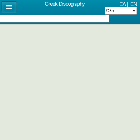
Greek Discography
ΕΛ
|
EN