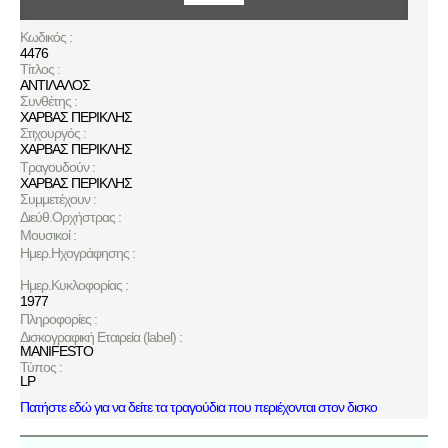
Κωδικός :
4476
Τίτλος :
ΑΝΤΙΛΑΛΟΣ
Συνθέτης :
ΧΑΡΒΑΣ ΠΕΡΙΚΛΗΣ
Στιχουργός :
ΧΑΡΒΑΣ ΠΕΡΙΚΛΗΣ
Τραγουδούν :
ΧΑΡΒΑΣ ΠΕΡΙΚΛΗΣ
Συμμετέχουν :
Διεύθ.Ορχήστρας :
Μουσικοί :
Ημερ.Ηχογράφησης :
Ημερ.Κυκλοφορίας :
1977
Πληροφορίες :
Δισκογραφική Εταιρεία (label) :
MANIFESTO
Τύπος :
LP
Πατήστε εδώ για να δείτε τα τραγούδια που περιέχονται στον δισκο