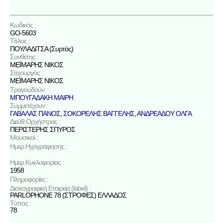
Κωδικός :
GO-5603
Τίτλος :
ΠΟΥΛΑΔΙΤΣΑ (Συρτός)
Συνθέτης :
ΜΕΪΜΑΡΗΣ ΝΙΚΟΣ
Στιχουργός :
ΜΕΪΜΑΡΗΣ ΝΙΚΟΣ
Τραγουδούν :
ΜΠΟΥΓΑΔΑΚΗ ΜΑΙΡΗ
Συμμετέχουν :
ΓΑΒΑΛΑΣ ΠΑΝΟΣ
,
ΣΟΚΟΡΕΛΗΣ ΒΑΓΓΕΛΗΣ
,
ΑΝΔΡΕΑΔΟΥ ΟΛΓΑ
Διεύθ.Ορχήστρας :
ΠΕΡΙΣΤΕΡΗΣ ΣΠΥΡΟΣ
Μουσικοί :
Ημερ.Ηχογράφησης :
Ημερ.Κυκλοφορίας :
1958
Πληροφορίες :
Δισκογραφική Εταιρεία (label) :
PARLOPHONE 78 (ΣΤΡΟΦΕΣ) ΕΛΛΑΔΟΣ
Τύπος :
78