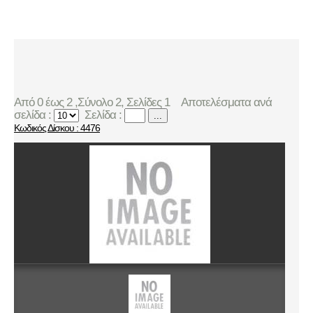
Από 0 έως 2 ,Σύνολο 2, Σελίδες 1
Αποτελέσματα ανά
σελίδα :
Σελίδα :
...
Κωδικός Δίσκου : 4476