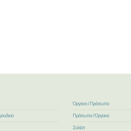
Όργανο / Πρόσωπο
γουδιού
Πρόσωπο / Όργανο
Σολίστ