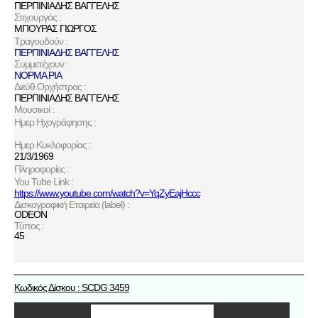
ΠΕΡΠΙΝΙΑΔΗΣ ΒΑΓΓΕΛΗΣ
Στιχουργός :
ΜΠΟΥΡΑΣ ΓΙΩΡΓΟΣ
Τραγουδούν :
ΠΕΡΠΙΝΙΑΔΗΣ ΒΑΓΓΕΛΗΣ
Συμμετέχουν :
ΝΟΡΜΑ ΡΙΑ
Διεύθ.Ορχήστρας :
ΠΕΡΠΙΝΙΑΔΗΣ ΒΑΓΓΕΛΗΣ
Μουσικοί :
Ημερ.Ηχογράφησης :
Ημερ.Κυκλοφορίας :
21/3/1969
Πληροφορίες :
You Tube Link :
https://www.youtube.com/watch?v=YqZyEajHccc
Δισκογραφική Εταιρεία (label) :
ODEON
Τύπος :
45
Κωδικός Δίσκου : SCDG 3459