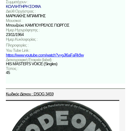
Συμμετέχουν :
ΚΟΛΛΗΤΗΡΗ ΣΟΦΙΑ
Διεύθ.Ορχήστρας :
ΜΑΡΚΑΚΗΣ ΜΠΑΜΠΗΣ
Μουσικοί :
Μπουζούκι: ΚΑΜΠΟΥΡΕΛΟΣ ΓΙΩΡΓΟΣ
Ημερ.Ηχογράφησης :
23/11/1964
Ημερ.Κυκλοφορίας :
Πληροφορίες :
You Tube Link :
https://www.youtube.com/watch?v=gJI6aFaRk9w
Δισκογραφική Εταιρεία (label) :
HIS MASTER'S VOICE (Singles)
Τύπος :
45
Κωδικός Δίσκου : DSOG 3459