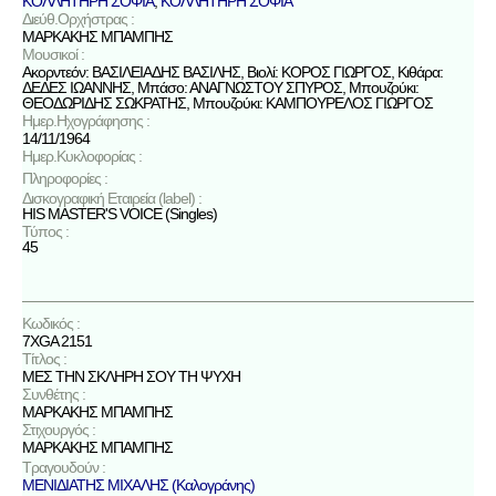
ΚΟΛΛΗΤΗΡΗ ΣΟΦΙΑ
,
ΚΟΛΛΗΤΗΡΗ ΣΟΦΙΑ
Διεύθ.Ορχήστρας :
ΜΑΡΚΑΚΗΣ ΜΠΑΜΠΗΣ
Μουσικοί :
Ακορντεόν: ΒΑΣΙΛΕΙΑΔΗΣ ΒΑΣΙΛΗΣ, Βιολί: ΚΟΡΟΣ ΓΙΩΡΓΟΣ, Κιθάρα:
ΔΕΔΕΣ ΙΩΑΝΝΗΣ, Μπάσο: ΑΝΑΓΝΩΣΤΟΥ ΣΠΥΡΟΣ, Μπουζούκι:
ΘΕΟΔΩΡΙΔΗΣ ΣΩΚΡΑΤΗΣ, Μπουζούκι: ΚΑΜΠΟΥΡΕΛΟΣ ΓΙΩΡΓΟΣ
Ημερ.Ηχογράφησης :
14/11/1964
Ημερ.Κυκλοφορίας :
Πληροφορίες :
Δισκογραφική Εταιρεία (label) :
HIS MASTER'S VOICE (Singles)
Τύπος :
45
Κωδικός :
7XGA 2151
Τίτλος :
ΜΕΣ ΤΗΝ ΣΚΛΗΡΗ ΣΟΥ ΤΗ ΨΥΧΗ
Συνθέτης :
ΜΑΡΚΑΚΗΣ ΜΠΑΜΠΗΣ
Στιχουργός :
ΜΑΡΚΑΚΗΣ ΜΠΑΜΠΗΣ
Τραγουδούν :
ΜΕΝΙΔΙΑΤΗΣ ΜΙΧΑΛΗΣ (Καλογράνης)