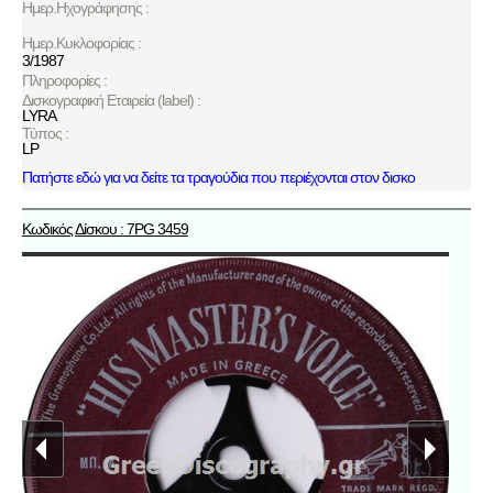
Ημερ.Ηχογράφησης :
Ημερ.Κυκλοφορίας :
3/1987
Πληροφορίες :
Δισκογραφική Εταιρεία (label) :
LYRA
Τύπος :
LP
Πατήστε εδώ για να δείτε τα τραγούδια που περιέχονται στον δισκο
Κωδικός Δίσκου : 7PG 3459