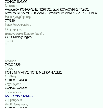
ΣΟΦΟΣ ΘΑΝΟΣ
Μουσικοί :
Ακορντεόν: ΚΟΙΝΟΥΣΗΣ ΓΙΩΡΓΟΣ, Βιολί: ΚΟΥΛΟΥΡΗΣ ΤΑΣΟΣ,
Μπουζούκι: ΚΑΡΝΕΖΗΣ ΛΑΚΗΣ, Μπουζούκι: ΜΑΚΡΥΔΑΚΗΣ ΣΤΕΛΙΟΣ
Ημερ.Ηχογράφησης :
7/7/1964
Ημερ.Κυκλοφορίας :
Πληροφορίες :
Δισκογραφική Εταιρεία (label) :
COLUMBIA (Singles)
Τύπος :
45
Κωδικός :
7XCG 2329
Τίτλος :
ΠΟΤΕ Μ' ΑΓΑΠΑΣ ΠΟΤΕ ΜΕ ΓΚΡΙΝΙΑΖΕΙΣ
Συνθέτης :
ΣΟΦΟΣ ΘΑΝΟΣ
Στιχουργός :
ΣΟΦΟΣ ΘΑΝΟΣ
Τραγουδούν :
ΚΛΕΙΔΩΝΑΡΗ ΑΝΝΑ
Συμμετέχουν :
Διεύθ.Ορχήστρας :
ΣΟΦΟΣ ΘΑΝΟΣ