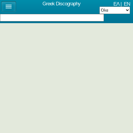
Greek Discography
ΕΛ
|
EN