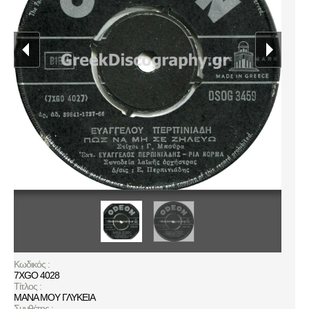
Κωδικός :
7XGO 4028
Τίτλος :
ΜΑΝΑ ΜΟΥ ΓΛΥΚΕΙΑ
Συνθέτης :