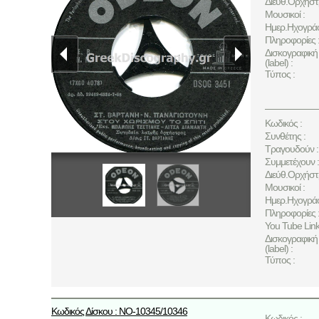
Διεύθ.Ορχήστ
Μουσικοί :
Ημερ.Ηχογρά
Πληροφορίες 
Δισκογραφική 
(label) :
Τύπος :
Κωδικός :
Συνθέτης :
Τραγουδούν :
Συμμετέχουν :
Διεύθ.Ορχήστ
Μουσικοί :
Ημερ.Ηχογρά
Πληροφορίες 
You Tube Link
Δισκογραφική 
(label) :
Τύπος :
Κωδικός Δίσκου : NO-10345/10346
Κωδικός :