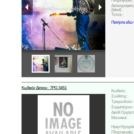
Πληροφορίες 
Δισκογραφική 
(label) :
Τύπος :
Πατήστε εδώ γ
Κωδικός Δίσκου : 7PG 3451
Κωδικός :
Συνθέτης :
Τραγουδούν :
Συμμετέχουν :
Διεύθ.Ορχήστ
Μουσικοί :
Ημερ.Ηχογρά
Πληροφορίες 