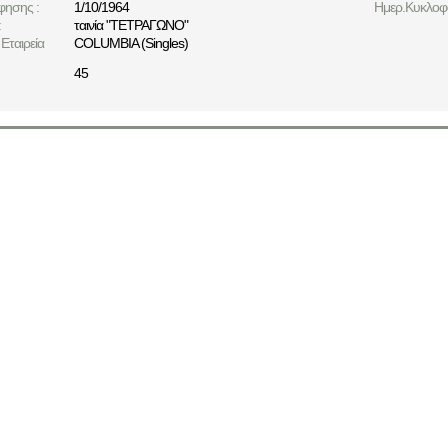
φησης :
1/10/1964
Ημερ.Κυκλοφο
:
ταινία "ΤΕΤΡΑΓΩΝΟ"
Εταιρεία
COLUMBIA (Singles)
45