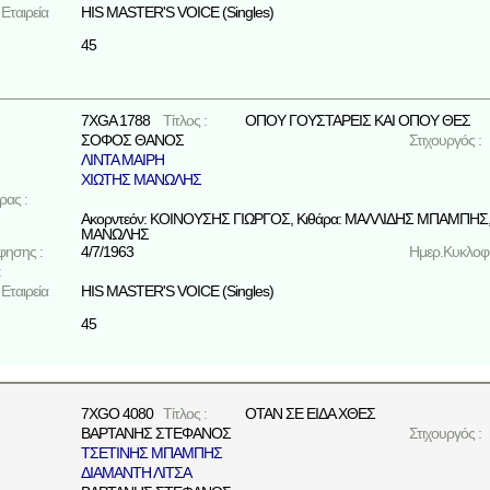
Εταιρεία
HIS MASTER'S VOICE (Singles)
45
7XGA 1788
Τίτλος :
ΟΠΟΥ ΓΟΥΣΤΑΡΕΙΣ ΚΑΙ ΟΠΟΥ ΘΕΣ
ΣΟΦΟΣ ΘΑΝΟΣ
Στιχουργός :
ΛΙΝΤΑ ΜΑΙΡΗ
ΧΙΩΤΗΣ ΜΑΝΩΛΗΣ
ρας :
Ακορντεόν: ΚΟΙΝΟΥΣΗΣ ΓΙΩΡΓΟΣ, Κιθάρα: ΜΑΛΛΙΔΗΣ ΜΠΑΜΠΗΣ,
ΜΑΝΩΛΗΣ
φησης :
4/7/1963
Ημερ.Κυκλοφο
:
Εταιρεία
HIS MASTER'S VOICE (Singles)
45
7XGO 4080
Τίτλος :
ΟΤΑΝ ΣΕ ΕΙΔΑ ΧΘΕΣ
ΒΑΡΤΑΝΗΣ ΣΤΕΦΑΝΟΣ
Στιχουργός :
ΤΣΕΤΙΝΗΣ ΜΠΑΜΠΗΣ
ΔΙΑΜΑΝΤΗ ΛΙΤΣΑ