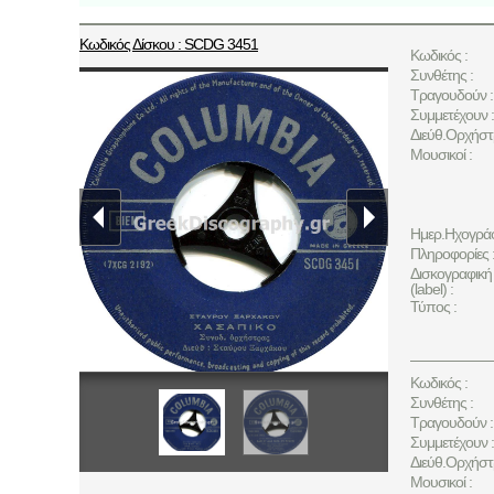
Κωδικός Δίσκου : SCDG 3451
Κωδικός :
Συνθέτης :
Τραγουδούν :
Συμμετέχουν :
Διεύθ.Ορχήστ
Μουσικοί :
Ημερ.Ηχογρά
Πληροφορίες 
Δισκογραφική 
(label) :
Τύπος :
Κωδικός :
Συνθέτης :
Τραγουδούν :
Συμμετέχουν :
Διεύθ.Ορχήστ
Μουσικοί :