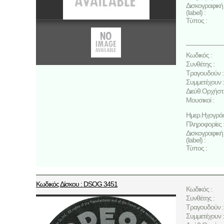
Δισκογραφική 
(label) :
Τύπος :
Κωδικός :
Συνθέτης :
Τραγουδούν :
Συμμετέχουν :
Διεύθ.Ορχήστ
Μουσικοί :
Ημερ.Ηχογρά
Πληροφορίες 
Δισκογραφική 
(label) :
Τύπος :
Κωδικός Δίσκου : DSOG 3451
Κωδικός :
Συνθέτης :
Τραγουδούν :
Συμμετέχουν :