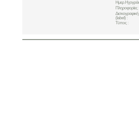
Ημερ.Ηχογρά
Πληροφορίες 
Δισκογραφική 
(label) :
Τύπος :