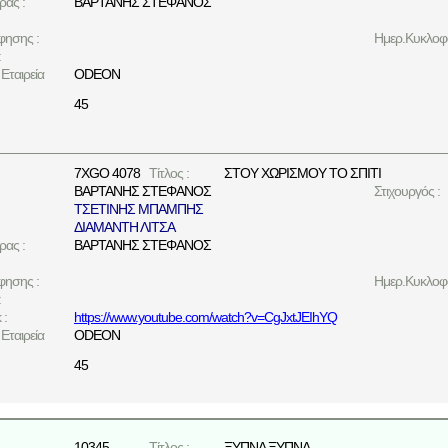
ρας :
ΒΑΡΤΑΝΗΣ ΣΤΕΦΑΝΟΣ
φησης :
Ημερ.Κυκλοφο
:
Εταιρεία
ODEON
45
7XGO 4078
Τίτλος :
ΣΤΟΥ ΧΩΡΙΣΜΟΥ ΤΟ ΣΠΙΤΙ
ΒΑΡΤΑΝΗΣ ΣΤΕΦΑΝΟΣ
Στιχουργός :
ΤΣΕΤΙΝΗΣ ΜΠΑΜΠΗΣ
ΔΙΑΜΑΝΤΗ ΛΙΤΣΑ
ρας :
ΒΑΡΤΑΝΗΣ ΣΤΕΦΑΝΟΣ
φησης :
Ημερ.Κυκλοφο
:
 :
https://www.youtube.com/watch?v=CgJxtJEIhYQ
Εταιρεία
ODEON
45
10345
Τίτλος :
ΞΥΠΝΑ ΞΥΠΝΑ