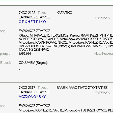
7XCG 2192
Τίτλος :
ΧΑΣΑΠΙΚΟ
ΞΑΡΧΑΚΟΣ ΣΤΑΥΡΟΣ
Στιχουργός :
Ο Ρ Χ Η Σ Τ Ρ Ι Κ Ο
ρας :
ΞΑΡΧΑΚΟΣ ΣΤΑΥΡΟΣ
Κιθάρα: ΜΗΛΙΑΡΕΣΗΣ ΓΕΡΑΣΙΜΟΣ, Κιθάρα: ΦΑΜΠΑΣ ΔΗΜΗΤΡΗΣ, Μ
ΛΥΜΠΕΡΟΠΟΥΛΟΣ ΧΑΡΗΣ, Μεταλόφωνο: ΔΙΑΚΟΓΙΩΡΓΗΣ ΤΑΣΟΣ,
Μπουζούκι: ΚΑΡΑΝΙΚΟΛΑΣ ΝΙΚΟΣ, Μπουζούκι: ΚΑΡΝΕΖΗΣ ΛΑΚΗΣ,
ΠΑΠΑΔΟΠΟΥΛΟΣ ΚΩΣΤΑΣ, Ντράμς: ΚΑΡΑΜΠΕΛΑΣ ΜΑΡΚΟΣ, Πιάνο
ΤΑΧΙΑΤΗΣ ΣΩΤΗΡΗΣ
φησης :
9/6/1964
Ημερ.Κυκλοφο
:
Εταιρεία
COLUMBIA (Singles)
45
7XCG 2317
Τίτλος :
ΒΑΛΕ ΚΙ ΑΛΛΟ ΠΙΑΤΟ ΣΤΟ ΤΡΑΠΕΖΙ
ΞΑΡΧΑΚΟΣ ΣΤΑΥΡΟΣ
Στιχουργός :
ΜΟΣΧΟΛΙΟΥ ΒΙΚΥ
ρας :
ΞΑΡΧΑΚΟΣ ΣΤΑΥΡΟΣ
Μπουζούκι: ΚΑΡΝΕΖΗΣ ΛΑΚΗΣ, Μπουζούκι: ΠΑΠΑΔΟΠΟΥΛΟΣ ΚΩ