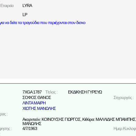
:
Εταιρεία
LYRA
LP
ια να δείτε τα τραγούδια που περιέχονται στον δισκο
7XGA 1787
Τίτλος :
ΕΚΔΙΚΗΣΗ ΓΥΡΕΥΩ
ΣΟΦΟΣ ΘΑΝΟΣ
Στιχουργός :
ΛΙΝΤΑ ΜΑΙΡΗ
ΧΙΩΤΗΣ ΜΑΝΩΛΗΣ
ρας :
Ακορντεόν: ΚΟΙΝΟΥΣΗΣ ΓΙΩΡΓΟΣ, Κιθάρα: ΜΑΛΛΙΔΗΣ ΜΠΑΜΠΗΣ,
ΜΑΝΩΛΗΣ
φησης :
4/7/1963
Ημερ.Κυκλοφο
: