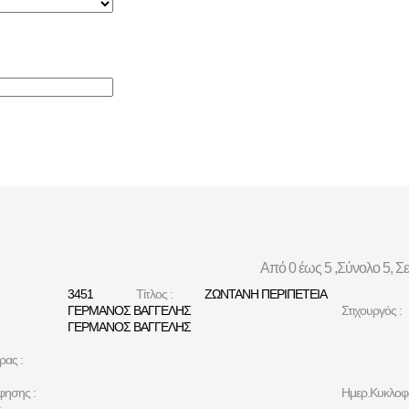
Από 0 έως 5 ,Σύνολο 5, Σ
3451
Τίτλος :
ΖΩΝΤΑΝΗ ΠΕΡΙΠΕΤΕΙΑ
ΓΕΡΜΑΝΟΣ ΒΑΓΓΕΛΗΣ
Στιχουργός :
ΓΕΡΜΑΝΟΣ ΒΑΓΓΕΛΗΣ
ρας :
φησης :
Ημερ.Κυκλοφο