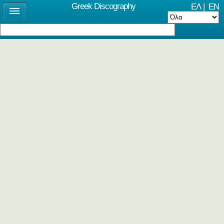
Greek Discography
ΕΛ
|
EN