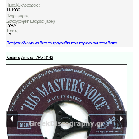
Ημερ.Κυκλοφορίας :
11/1986
Πληροφορίες :
Δισκογραφική Εταιρεία (label) :
LYRA
Τύπος :
LP
Πατήστε εδώ για να δείτε τα τραγούδια που περιέχονται στον δισκο
Κωδικός Δίσκου : 7PG 3443