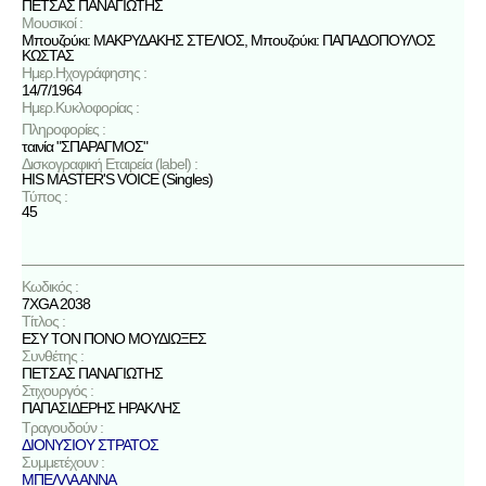
ΠΕΤΣΑΣ ΠΑΝΑΓΙΩΤΗΣ
Μουσικοί :
Μπουζούκι: ΜΑΚΡΥΔΑΚΗΣ ΣΤΕΛΙΟΣ, Μπουζούκι: ΠΑΠΑΔΟΠΟΥΛΟΣ
ΚΩΣΤΑΣ
Ημερ.Ηχογράφησης :
14/7/1964
Ημερ.Κυκλοφορίας :
Πληροφορίες :
ταινία "ΣΠΑΡΑΓΜΟΣ"
Δισκογραφική Εταιρεία (label) :
HIS MASTER'S VOICE (Singles)
Τύπος :
45
Κωδικός :
7XGA 2038
Τίτλος :
ΕΣΥ ΤΟΝ ΠΟΝΟ ΜΟΥΔΙΩΞΕΣ
Συνθέτης :
ΠΕΤΣΑΣ ΠΑΝΑΓΙΩΤΗΣ
Στιχουργός :
ΠΑΠΑΣΙΔΕΡΗΣ ΗΡΑΚΛΗΣ
Τραγουδούν :
ΔΙΟΝΥΣΙΟΥ ΣΤΡΑΤΟΣ
Συμμετέχουν :
ΜΠΕΛΛΑ ΑΝΝΑ