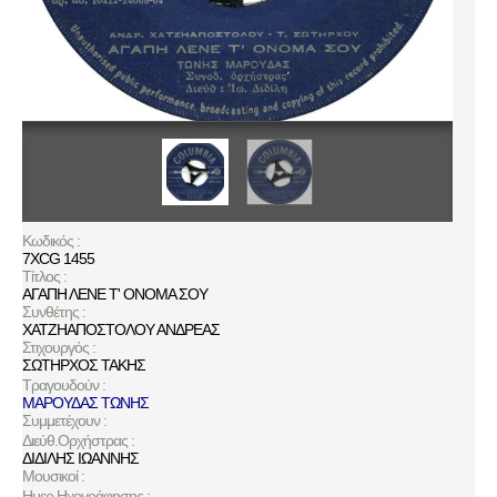
Κωδικός :
7XCG 1455
Τίτλος :
ΑΓΑΠΗ ΛΕΝΕ Τ' ΟΝΟΜΑ ΣΟΥ
Συνθέτης :
ΧΑΤΖΗΑΠΟΣΤΟΛΟΥ ΑΝΔΡΕΑΣ
Στιχουργός :
ΣΩΤΗΡΧΟΣ ΤΑΚΗΣ
Τραγουδούν :
ΜΑΡΟΥΔΑΣ ΤΩΝΗΣ
Συμμετέχουν :
Διεύθ.Ορχήστρας :
ΔΙΔΙΛΗΣ ΙΩΑΝΝΗΣ
Μουσικοί :
Ημερ.Ηχογράφησης :