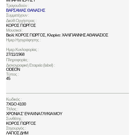
ΜΠΑΡΜΠΕΡΗΣ Ι
Τραγουδούν :
ΒΑΡΣΑΜΑΣ ΘΑΝΑΣΗΣ
Συμμετέχουν :
Διεύθ.Ορχήστρας :
ΚΟΡΟΣ ΓΙΩΡΓΟΣ
Μουσικοί :
Βιολί: ΚΟΡΟΣ ΓΙΩΡΓΟΣ, Κλαρίνο: ΧΑΛΙΓΙΑΝΝΗΣ ΑΘΑΝΑΣΙΟΣ
Ημερ.Ηχογράφησης :
Ημερ.Κυκλοφορίας :
27/11/1968
Πληροφορίες :
Δισκογραφική Εταιρεία (label) :
ODEON
Τύπος :
45
Κωδικός :
7XGO 4100
Τίτλος :
ΧΡΟΝΙΑ Σ' ΕΨΑΧΝΑ ΓΛΥΚΙΑ ΜΟΥ
Συνθέτης :
ΚΟΡΟΣ ΓΙΩΡΓΟΣ
Στιχουργός :
ΛΑΓΙΟΣ ΔΗΜ