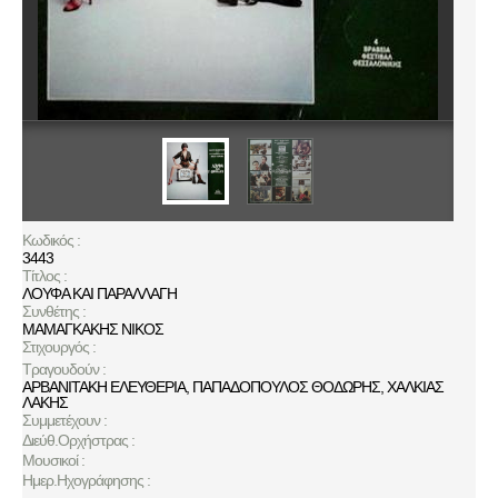
Κωδικός :
3443
Τίτλος :
ΛΟΥΦΑ ΚΑΙ ΠΑΡΑΛΛΑΓΗ
Συνθέτης :
ΜΑΜΑΓΚΑΚΗΣ ΝΙΚΟΣ
Στιχουργός :
Τραγουδούν :
ΑΡΒΑΝΙΤΑΚΗ ΕΛΕΥΘΕΡΙΑ
,
ΠΑΠΑΔΟΠΟΥΛΟΣ ΘΟΔΩΡΗΣ
,
ΧΑΛΚΙΑΣ
ΛΑΚΗΣ
Συμμετέχουν :
Διεύθ.Ορχήστρας :
Μουσικοί :
Ημερ.Ηχογράφησης :