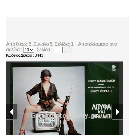
Από 0 έως 5 ,Σύνολο 5, Σελίδες 1
Αποτελέσματα ανά
σελίδα :
Σελίδα :
...
Κωδικός Δίσκου : 3443