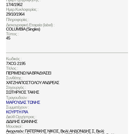
17/4/1962
Ημερ.Κυκλοφορίας :
29/10/1964
Πληροφορίες :
Δισκογραφική Εταιρεία (label) :
COLUMBIA (Singles)
Τύπος :
45
Κωδικός :
7XCG 2195
Τίτλος :
ΠΕΡΙΜΕΝΩ ΝΑ ΒΡΑΔΥΑΣΕΙ
Συνθέτης :
ΧΑΤΖΗΑΠΟΣΤΟΛΟΥ ΑΝΔΡΕΑΣ
Στιχουργός :
ΣΩΤΗΡΧΟΣ ΤΑΚΗΣ
Τραγουδούν :
ΜΑΡΟΥΔΑΣ ΤΩΝΗΣ
Συμμετέχουν :
ΚΟΥΡΤΗ ΡΙΑ
Διεύθ.Ορχήστρας :
ΔΙΔΙΛΗΣ ΙΩΑΝΝΗΣ
Μουσικοί :
Ακορντεόν: ΠΑΤΕΡΑΚΗΣ ΝΙΚΟΣ, Βιολί: ΑΗΔΟΝΙΔΗΣ Σ, Βιολί: