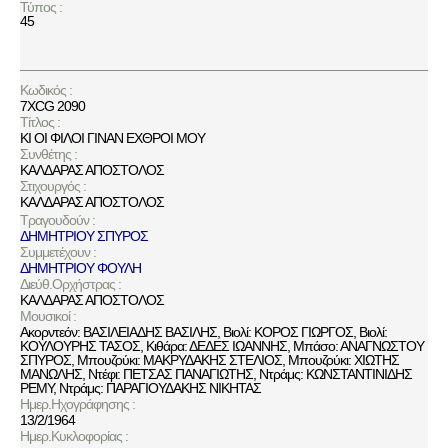
Τύπος :
45
Κωδικός :
7XCG 2090
Τίτλος :
ΚΙ ΟΙ ΦΙΛΟΙ ΓΙΝΑΝ ΕΧΘΡΟΙ ΜΟΥ
Συνθέτης :
ΚΑΛΔΑΡΑΣ ΑΠΟΣΤΟΛΟΣ
Στιχουργός :
ΚΑΛΔΑΡΑΣ ΑΠΟΣΤΟΛΟΣ
Τραγουδούν :
ΔΗΜΗΤΡΙΟΥ ΣΠΥΡΟΣ
Συμμετέχουν :
ΔΗΜΗΤΡΙΟΥ ΦΟΥΛΗ
Διεύθ.Ορχήστρας :
ΚΑΛΔΑΡΑΣ ΑΠΟΣΤΟΛΟΣ
Μουσικοί :
Ακορντεόν: ΒΑΣΙΛΕΙΑΔΗΣ ΒΑΣΙΛΗΣ, Βιολί: ΚΟΡΟΣ ΓΙΩΡΓΟΣ, Βιολί:
ΚΟΥΛΟΥΡΗΣ ΤΑΣΟΣ, Κιθάρα: ΔΕΔΕΣ ΙΩΑΝΝΗΣ, Μπάσο: ΑΝΑΓΝΩΣΤΟΥ
ΣΠΥΡΟΣ, Μπουζούκι: ΜΑΚΡΥΔΑΚΗΣ ΣΤΕΛΙΟΣ, Μπουζούκι: ΧΙΩΤΗΣ
ΜΑΝΩΛΗΣ, Ντέφι: ΠΕΤΣΑΣ ΠΑΝΑΓΙΩΤΗΣ, Ντράμς: ΚΩΝΣΤΑΝΤΙΝΙΔΗΣ
ΡΕΜΥ, Ντράμς: ΠΑΡΑΓΙΟΥΔΑΚΗΣ ΝΙΚΗΤΑΣ
Ημερ.Ηχογράφησης :
13/2/1964
Ημερ.Κυκλοφορίας :