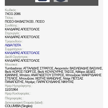
Κωδικός :
7XCG 2086
Τίτλος :
ΠΟΣΟ ΘΑ ΒΑΣΤΑΞΕΙ.. ΠΟΣΟ
Συνθέτης :
ΚΑΛΔΑΡΑΣ ΑΠΟΣΤΟΛΟΣ
Στιχουργός :
ΚΑΛΔΑΡΑΣ ΑΠΟΣΤΟΛΟΣ
Τραγουδούν :
ΛΙΔΙΑ ΓΙΩΤΑ
Συμμετέχουν :
ΚΑΛΔΑΡΑΣ ΑΠΟΣΤΟΛΟΣ
Διεύθ.Ορχήστρας :
ΚΑΛΔΑΡΑΣ ΑΠΟΣΤΟΛΟΣ
Μουσικοί :
Tumbadoras: ΑΤΤΑΛΙΔΗΣ ΣΤΡΑΤΟΣ, Ακορντεόν: ΒΑΣΙΛΕΙΑΔΗΣ ΒΑΣΙΛΗΣ,
Βιολί: ΚΟΡΟΣ ΓΙΩΡΓΟΣ, Βιολί: ΚΟΥΛΟΥΡΗΣ ΤΑΣΟΣ, Κιθάρα: ΔΕΔΕΣ
ΙΩΑΝΝΗΣ, Μπάσο: ΑΝΑΓΝΩΣΤΟΥ ΣΠΥΡΟΣ, Μπουζούκι: ΜΑΚΡΥΔΑΚΗΣ
ΣΤΕΛΙΟΣ, Μπουζούκι: ΧΙΩΤΗΣ ΜΑΝΩΛΗΣ, Ντέφι: ΠΕΤΣΑΣ
ΠΑΝΑΓΙΩΤΗΣ, Ντράμς: ΠΑΡΑΓΙΟΥΔΑΚΗΣ ΝΙΚΗΤΑΣ
Ημερ.Ηχογράφησης :
11/2/1964
Ημερ.Κυκλοφορίας :
Πληροφορίες :
Δισκογραφική Εταιρεία (label) :
COLUMBIA (Singles)