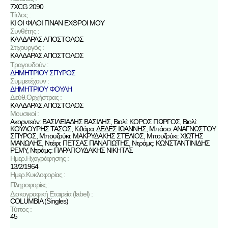
7XCG 2090
Τίτλος :
ΚΙ ΟΙ ΦΙΛΟΙ ΓΙΝΑΝ ΕΧΘΡΟΙ ΜΟΥ
Συνθέτης :
ΚΑΛΔΑΡΑΣ ΑΠΟΣΤΟΛΟΣ
Στιχουργός :
ΚΑΛΔΑΡΑΣ ΑΠΟΣΤΟΛΟΣ
Τραγουδούν :
ΔΗΜΗΤΡΙΟΥ ΣΠΥΡΟΣ
Συμμετέχουν :
ΔΗΜΗΤΡΙΟΥ ΦΟΥΛΗ
Διεύθ.Ορχήστρας :
ΚΑΛΔΑΡΑΣ ΑΠΟΣΤΟΛΟΣ
Μουσικοί :
Ακορντεόν: ΒΑΣΙΛΕΙΑΔΗΣ ΒΑΣΙΛΗΣ, Βιολί: ΚΟΡΟΣ ΓΙΩΡΓΟΣ, Βιολί:
ΚΟΥΛΟΥΡΗΣ ΤΑΣΟΣ, Κιθάρα: ΔΕΔΕΣ ΙΩΑΝΝΗΣ, Μπάσο: ΑΝΑΓΝΩΣΤΟΥ
ΣΠΥΡΟΣ, Μπουζούκι: ΜΑΚΡΥΔΑΚΗΣ ΣΤΕΛΙΟΣ, Μπουζούκι: ΧΙΩΤΗΣ
ΜΑΝΩΛΗΣ, Ντέφι: ΠΕΤΣΑΣ ΠΑΝΑΓΙΩΤΗΣ, Ντράμς: ΚΩΝΣΤΑΝΤΙΝΙΔΗΣ
ΡΕΜΥ, Ντράμς: ΠΑΡΑΓΙΟΥΔΑΚΗΣ ΝΙΚΗΤΑΣ
Ημερ.Ηχογράφησης :
13/2/1964
Ημερ.Κυκλοφορίας :
Πληροφορίες :
Δισκογραφική Εταιρεία (label) :
COLUMBIA (Singles)
Τύπος :
45