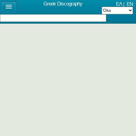
Greek Discography
ΕΛ
|
EN