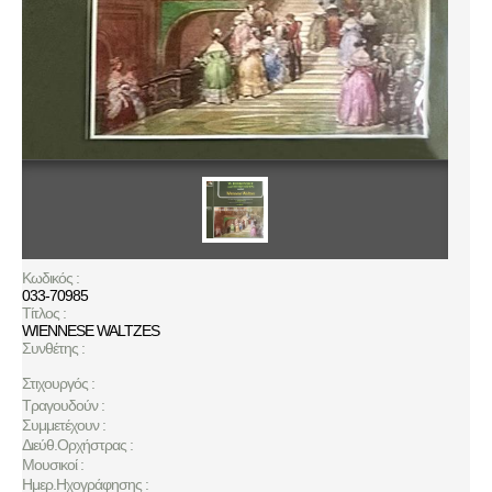
Κωδικός :
033-70985
Τίτλος :
WIENNESE WALTZES
Συνθέτης :
Στιχουργός :
Τραγουδούν :
Συμμετέχουν :
Διεύθ.Ορχήστρας :
Μουσικοί :
Ημερ.Ηχογράφησης :