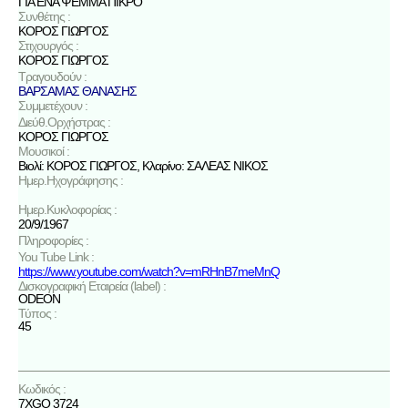
ΓΙΑ ΕΝΑ ΨΕΜΜΑ ΠΙΚΡΟ
Συνθέτης :
ΚΟΡΟΣ ΓΙΩΡΓΟΣ
Στιχουργός :
ΚΟΡΟΣ ΓΙΩΡΓΟΣ
Τραγουδούν :
ΒΑΡΣΑΜΑΣ ΘΑΝΑΣΗΣ
Συμμετέχουν :
Διεύθ.Ορχήστρας :
ΚΟΡΟΣ ΓΙΩΡΓΟΣ
Μουσικοί :
Βιολί: ΚΟΡΟΣ ΓΙΩΡΓΟΣ, Κλαρίνο: ΣΑΛΕΑΣ ΝΙΚΟΣ
Ημερ.Ηχογράφησης :
Ημερ.Κυκλοφορίας :
20/9/1967
Πληροφορίες :
You Tube Link :
https://www.youtube.com/watch?v=mRHnB7meMnQ
Δισκογραφική Εταιρεία (label) :
ODEON
Τύπος :
45
Κωδικός :
7XGO 3724