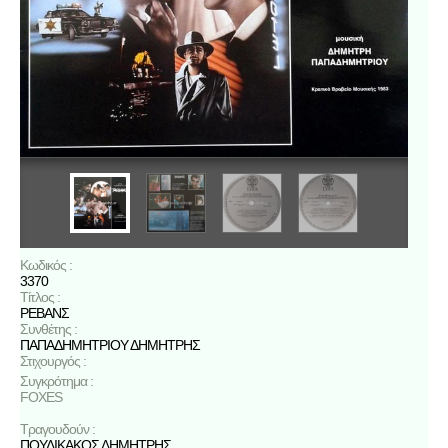
Κωδικός :
3370
Τίτλος :
ΡΕΒΑΝΣ
Συνθέτης :
ΠΑΠΑΔΗΜΗΤΡΙΟΥ ΔΗΜΗΤΡΗΣ
Στιχουργός :
Συγκρότημα :
FOXES
Τραγουδούν :
ΠΟΥΛΙΚΑΚΟΣ ΔΗΜΗΤΡΗΣ