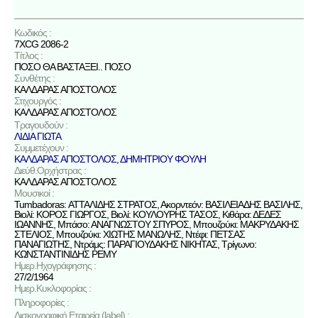
Κωδικός :
7XCG 2086-2
Τίτλος :
ΠΟΣΟ ΘΑ ΒΑΣΤΑΞΕΙ.. ΠΟΣΟ
Συνθέτης :
ΚΑΛΔΑΡΑΣ ΑΠΟΣΤΟΛΟΣ
Στιχουργός :
ΚΑΛΔΑΡΑΣ ΑΠΟΣΤΟΛΟΣ
Τραγουδούν :
ΛΙΔΙΑ ΓΙΩΤΑ
Συμμετέχουν :
ΚΑΛΔΑΡΑΣ ΑΠΟΣΤΟΛΟΣ
,
ΔΗΜΗΤΡΙΟΥ ΦΟΥΛΗ
Διεύθ.Ορχήστρας :
ΚΑΛΔΑΡΑΣ ΑΠΟΣΤΟΛΟΣ
Μουσικοί :
Tumbadoras: ΑΤΤΑΛΙΔΗΣ ΣΤΡΑΤΟΣ, Ακορντεόν: ΒΑΣΙΛΕΙΑΔΗΣ ΒΑΣΙΛΗΣ,
Βιολί: ΚΟΡΟΣ ΓΙΩΡΓΟΣ, Βιολί: ΚΟΥΛΟΥΡΗΣ ΤΑΣΟΣ, Κιθάρα: ΔΕΔΕΣ
ΙΩΑΝΝΗΣ, Μπάσο: ΑΝΑΓΝΩΣΤΟΥ ΣΠΥΡΟΣ, Μπουζούκι: ΜΑΚΡΥΔΑΚΗΣ
ΣΤΕΛΙΟΣ, Μπουζούκι: ΧΙΩΤΗΣ ΜΑΝΩΛΗΣ, Ντέφι: ΠΕΤΣΑΣ
ΠΑΝΑΓΙΩΤΗΣ, Ντράμς: ΠΑΡΑΓΙΟΥΔΑΚΗΣ ΝΙΚΗΤΑΣ, Τρίγωνο:
ΚΩΝΣΤΑΝΤΙΝΙΔΗΣ ΡΕΜΥ
Ημερ.Ηχογράφησης :
27/2/1964
Ημερ.Κυκλοφορίας :
Πληροφορίες :
Δισκογραφική Εταιρεία (label) :