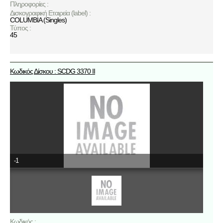
Πληροφορίες :
Δισκογραφική Εταιρεία (label) :
COLUMBIA (Singles)
Τύπος :
45
Κωδικός Δίσκου : SCDG 3370 II
-1
Κωδικός :