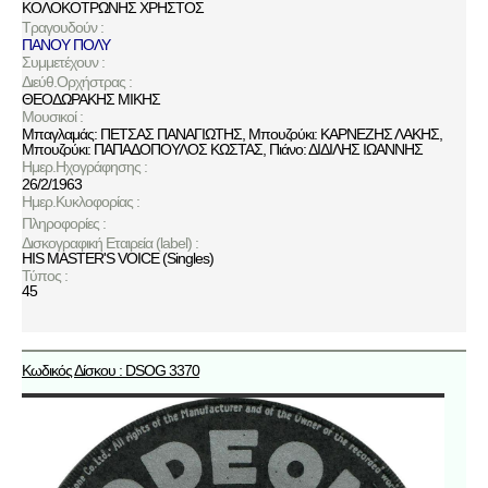
ΚΟΛΟΚΟΤΡΩΝΗΣ ΧΡΗΣΤΟΣ
Τραγουδούν :
ΠΑΝΟΥ ΠΟΛΥ
Συμμετέχουν :
Διεύθ.Ορχήστρας :
ΘΕΟΔΩΡΑΚΗΣ ΜΙΚΗΣ
Μουσικοί :
Μπαγλαμάς: ΠΕΤΣΑΣ ΠΑΝΑΓΙΩΤΗΣ, Μπουζούκι: ΚΑΡΝΕΖΗΣ ΛΑΚΗΣ,
Μπουζούκι: ΠΑΠΑΔΟΠΟΥΛΟΣ ΚΩΣΤΑΣ, Πιάνο: ΔΙΔΙΛΗΣ ΙΩΑΝΝΗΣ
Ημερ.Ηχογράφησης :
26/2/1963
Ημερ.Κυκλοφορίας :
Πληροφορίες :
Δισκογραφική Εταιρεία (label) :
HIS MASTER'S VOICE (Singles)
Τύπος :
45
Κωδικός Δίσκου : DSOG 3370