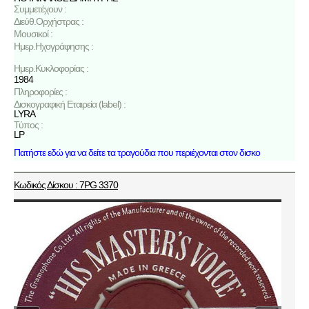
Συμμετέχουν :
Διεύθ.Ορχήστρας :
Μουσικοί :
Ημερ.Ηχογράφησης :
Ημερ.Κυκλοφορίας :
1984
Πληροφορίες :
Δισκογραφική Εταιρεία (label) :
LYRA
Τύπος :
LP
Πατήστε εδώ για να δείτε τα τραγούδια που περιέχονται στον δισκο
Κωδικός Δίσκου : 7PG 3370