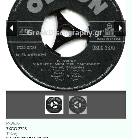
Κωδικός :
7XGO 3725
Τίτλος :