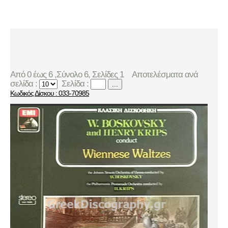
Από 0 έως 6 ,Σύνολο 6, Σελίδες 1
Αποτελέσματα ανά
σελίδα :
Σελίδα :
...
Κωδικός Δίσκου : 033-70985