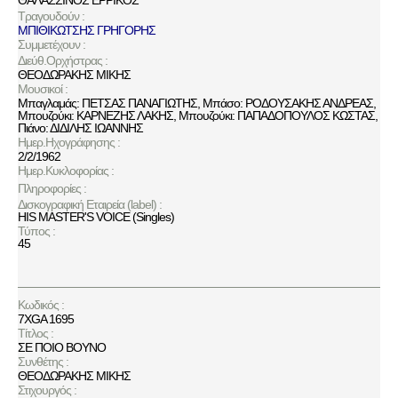
Τραγουδούν :
ΜΠΙΘΙΚΩΤΣΗΣ ΓΡΗΓΟΡΗΣ
Συμμετέχουν :
Διεύθ.Ορχήστρας :
ΘΕΟΔΩΡΑΚΗΣ ΜΙΚΗΣ
Μουσικοί :
Μπαγλαμάς: ΠΕΤΣΑΣ ΠΑΝΑΓΙΩΤΗΣ, Μπάσο: ΡΟΔΟΥΣΑΚΗΣ ΑΝΔΡΕΑΣ,
Μπουζούκι: ΚΑΡΝΕΖΗΣ ΛΑΚΗΣ, Μπουζούκι: ΠΑΠΑΔΟΠΟΥΛΟΣ ΚΩΣΤΑΣ,
Πιάνο: ΔΙΔΙΛΗΣ ΙΩΑΝΝΗΣ
Ημερ.Ηχογράφησης :
2/2/1962
Ημερ.Κυκλοφορίας :
Πληροφορίες :
Δισκογραφική Εταιρεία (label) :
HIS MASTER'S VOICE (Singles)
Τύπος :
45
Κωδικός :
7XGA 1695
Τίτλος :
ΣΕ ΠΟΙΟ ΒΟΥΝΟ
Συνθέτης :
ΘΕΟΔΩΡΑΚΗΣ ΜΙΚΗΣ
Στιχουργός :