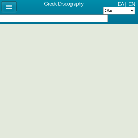
Greek Discography
ΕΛ
|
EN