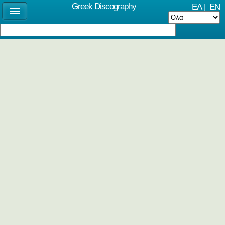
Greek Discography
ΕΛ
|
EN