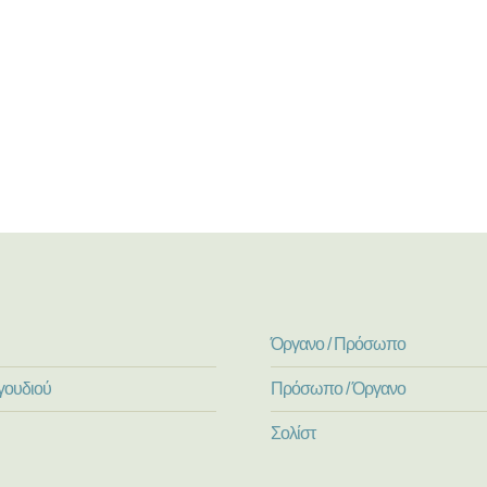
Όργανο / Πρόσωπο
γουδιού
Πρόσωπο / Όργανο
Σολίστ