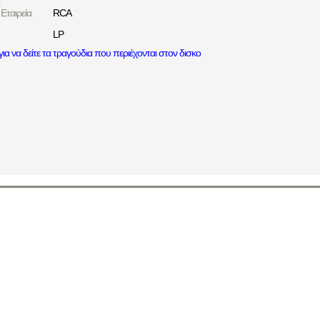
:
Εταιρεία
RCA
LP
ια να δείτε τα τραγούδια που περιέχονται στον δισκο