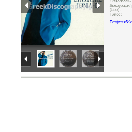
Πληροφορίες 
Δισκογραφική 
(label) :
Τύπος :
Πατήστε εδώ γ